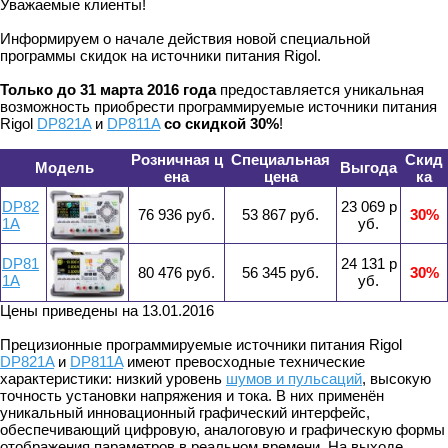
Уважаемые клиенты!
Информируем о начале действия новой специальной
программы скидок на источники питания Rigol.
Только до 31 марта 2016 года
предоставляется уникальная
возможность приобрести программируемые источники питания
Rigol
DP821A
и
DP811A
со скидкой 30%
!
Розничная ц
Специальная
Скид
Модель
Выгода
ена
цена
ка
DP82
23 069 р
76 936 руб.
53 867 руб.
30%
1A
уб.
DP81
24 131 р
80 476 руб.
56 345 руб.
30%
1A
уб.
Цены приведены на 13.01.2016
Прецизионные программируемые источники питания Rigol
DP821A
и
DP811A
имеют превосходные технические
характеристики: низкий уровень
шумов и пульсаций
, высокую
точность установки напряжения и тока. В них применён
уникальный инновационный графический интерфейс,
обеспечивающий цифровую, аналоговую и графическую формы
отображения параметров в реальном времени. На выходе