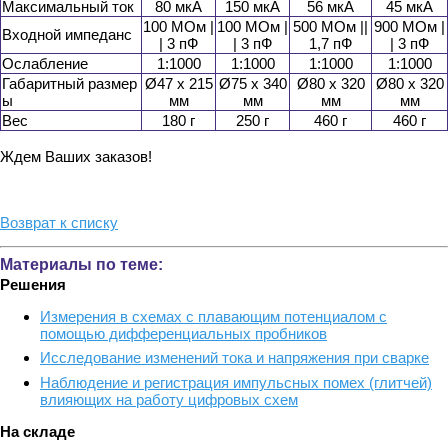
Максимальный ток
80 мкА
150 мкА
56 мкА
45 мкА
100 МОм |
100 МОм |
500 МОм ||
900 МОм |
Входной импеданс
| 3 пФ
| 3 пФ
1,7 пФ
| 3 пФ
Ослабление
1:1000
1:1000
1:1000
1:1000
Габаритный размер
Ø47 х 215
Ø75 х 340
Ø80 х 320
Ø80 х 320
ы
мм
мм
мм
мм
Вес
180 г
250 г
460 г
460 г
Ждем Ваших заказов!
Возврат к списку
Материалы по теме:
Решения
Измерения в схемах с плавающим потенциалом с
помощью дифференциальных пробников
Исследование изменений тока и напряжения при сварке
Наблюдение и регистрация импульсных помех (глитчей)
влияющих на работу цифровых схем
На складе