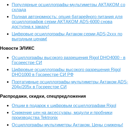
Популярные осциллографы-мультиметры АКТАКОМ со
склада
Полная автономность: опция батарейного питания для
осциллографов серии АКТАКОМ ADS-6000 снова
доступна к заказу!
Цифровые осциллографы Актаком серии ADS-2xxx по
выгодным ценам!
Новости ЭЛИКС
Осциллографы высокого разрешения Rigol DHO4000 - в
Госреестре СИ
Цифровые осциллографы высокого разрешения Rigol
DHO1000 в Госреестре СИ РФ
Портативные осциллографы-мультиметры Актаком ADS-
204x/205x в Госреестре СИ
Распродажи, скидки, спецпредложения
Опции в подарок к цифровым осциллографам Rigol
Снижение цен на аксессуары, модули и пробники
производства Tektronix
Осциллографы-мультиметры Актаком. Цены снижены!