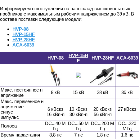
Информируем о поступлении на наш склад высоковольтных
пробников с максимальным рабочим напряжением до 39 кВ. В
составе поставки следующие модели:
HVP-08
HVP-15HF
HVP-28HF
АСА-6039
HVP-15H
HVP-08
HVP-28HF
АСА-6039
F
Макс. постоянное н
8 кВ
15 кВ
28 кВ
39 кВ
апряжение
Макс. переменное н
апряжение
6 кВскз
10 кВскз
20 кВскз
27 кВскз
синус
16 кВп-п
30 кВп-п
56 кВп-п
импульс
DC...40 М
DC...50 М
DC...200 М
DC...220
Полоса
Гц
Гц
Гц
МГц
Время нарастания
8,8 нс
7 нс
1,8 нс
1,6 нс