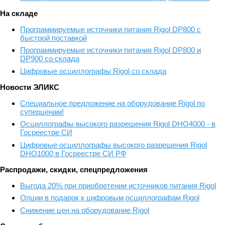
На складе
Программируемые источники питания Rigol DP800 с
быстрой поставкой
Программируемые источники питания Rigol DP800 и
DP900 со склада
Цифровые осциллографы Rigol со склада
Новости ЭЛИКС
Cпециальное предложение на оборудование Rigol по
суперценам!
Осциллографы высокого разрешения Rigol DHO4000 - в
Госреестре СИ
Цифровые осциллографы высокого разрешения Rigol
DHO1000 в Госреестре СИ РФ
Распродажи, скидки, спецпредложения
Выгода 20% при приобретении источников питания Rigol
Опции в подарок к цифровым осциллографам Rigol
Снижение цен на оборудование Rigol