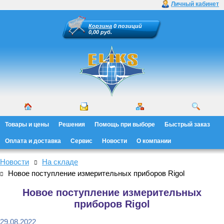
Личный кабинет
Корзина
0 позиций
0,00 руб.
Товары и цены
Решения
Помощь при выборе
Быстрый заказ
Оплата и доставка
Сервис
Новости
О компании
Новости
На складе
Новое поступление измерительных приборов Rigol
Новое поступление измерительных
приборов Rigol
29.08.2022