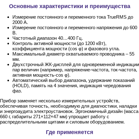
Основные характеристики и преимущества
Измерение постоянного и переменного тока TrueRMS до
2000 А.
Измерение постоянного и переменного напряжения до 600
В.
Частотный диапазон 40…400 Гц.
Контроль активной мощности (до 1200 кВт),
коэффициента мощности (cos φ) и фазового угла.
Максимальный диаметр охватываемого проводника – 55
мм.
Двухстрочный ЖК-дисплей для одновременной индикации
пар величин (например, напряжение-частота, ток-частота,
активная мощность-cos φ).
Автоматический выбор диапазона, удержание показаний
(HOLD), память на 4 значения, индикация чередования
фаз.
Прибор заменяет несколько измерительных устройств,
обеспечивая точность, необходимую для диагностики, наладки
и энергоаудита электроустановок. Эргономичный дизайн (масса
660 г, габариты 271×112×47 мм) упрощает работу с
распределительными щитами и силовым оборудованием.
Где применяется