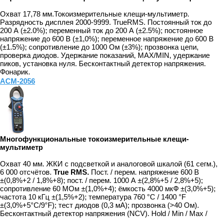
Охват 17,78 мм.Токоизмерительные клещи-мультиметр.
Разрядность дисплея 2000-9999. TrueRMS. Постоянный ток до
200 А (±2.0%); переменный ток до 200 А (±2.5%); постоянное
напряжение до 600 В (±1,0%); переменное напряжение до 600 В
(±1.5%); сопротивление до 1000 Ом (±3%); прозвонка цепи,
проверка диодов. Удержание показаний, MAX/MIN, удержание
пиков, установка нуля. Бесконтактный детектор напряжения.
Фонарик.
АСМ-2056
Многофункциональные токоизмерительные клещи-
мультиметр
Охват 40 мм. ЖКИ с подсветкой и аналоговой шкалой (61 сегм.),
6 000 отсчётов.
True RMS.
Пост. / перем. напряжение 600 В
±(0,8%+2 / 1,8%+8); пост. / перем. 1000 А ±(2,8%+5 / 2,8%+5);
сопротивление 60 МОм ±(1,0%+4); ёмкость 4000 мкФ ±(3,0%+5);
частота 10 кГц ±(1,5%+2); температура 760 °C / 1400 °F
±(3,0%+5°C/9°F); тест диодов (0,3 мА); прозвонка (>40 Ом).
Бесконтактный детектор напряжения (NCV). Hold / Min / Max /