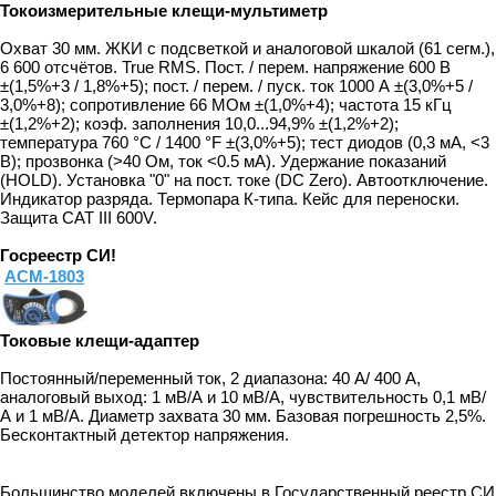
Токоизмерительные клещи-мультиметр
Охват 30 мм. ЖКИ с подсветкой и аналоговой шкалой (61 сегм.),
6 600 отсчётов. True RMS. Пост. / перем. напряжение 600 В
±(1,5%+3 / 1,8%+5); пост. / перем. / пуск. ток 1000 А ±(3,0%+5 /
3,0%+8); сопротивление 66 МОм ±(1,0%+4); частота 15 кГц
±(1,2%+2); коэф. заполнения 10,0...94,9% ±(1,2%+2);
температура 760 °C / 1400 °F ±(3,0%+5); тест диодов (0,3 мА, <3
В); прозвонка (>40 Ом, ток <0.5 мА). Удержание показаний
(HOLD). Установка "0" на пост. токе (DC Zero). Автоотключение.
Индикатор разряда. Термопара К-типа. Кейс для переноски.
Защита CAT III 600V.
Госреестр СИ!
АСМ-1803
Токовые клещи-адаптер
Постоянный/переменный ток, 2 диапазона: 40 А/ 400 А,
аналоговый выход: 1 мВ/А и 10 мВ/А, чувствительность 0,1 мВ/
А и 1 мВ/А. Диаметр захвата 30 мм. Базовая погрешность 2,5%.
Бесконтактный детектор напряжения.
Большинство моделей включены в Государственный реестр СИ