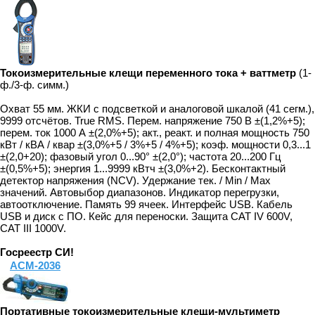
Токоизмерительные клещи переменного тока + ваттметр
(1-
ф./3-ф. симм.)
Охват 55 мм. ЖКИ с подсветкой и аналоговой шкалой (41 сегм.),
9999 отсчётов. True RMS. Перем. напряжение 750 В ±(1,2%+5);
перем. ток 1000 А ±(2,0%+5); акт., реакт. и полная мощность 750
кВт / кВА / квар ±(3,0%+5 / 3%+5 / 4%+5); коэф. мощности 0,3...1
±(2,0+20); фазовый угол 0...90° ±(2,0°); частота 20...200 Гц
±(0,5%+5); энергия 1...9999 кВтч ±(3,0%+2). Бесконтактный
детектор напряжения (NCV). Удержание тек. / Min / Max
значений. Автовыбор диапазонов. Индикатор перегрузки,
автоотключение. Память 99 ячеек. Интерфейс USB. Кабель
USB и диск с ПО. Кейс для переноски. Защита CAT IV 600V,
CAT III 1000V.
Госреестр СИ!
АСМ-2036
Портативные токоизмерительные клещи-мультиметр