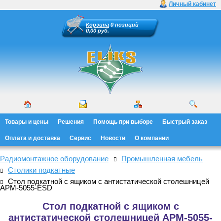
Личный кабинет
Корзина
0 позиций
0,00 руб.
Товары и цены
Решения
Помощь при выборе
Быстрый заказ
Оплата и доставка
Сервис
Новости
О компании
Радиомонтажное оборудование
Промышленная мебель
Столики подкатные
Стол подкатной с ящиком с антистатической столешницей
АРМ-5055-ESD
Стол подкатной с ящиком с
антистатической столешницей АРМ-5055-