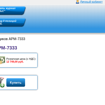
Личный кабинет
ать журнал
ПиС"
на
0 позиций
б.
щиков АРМ-7333
РМ-7333
Розничная цена (с НДС):
12 749,00 руб.
Купить