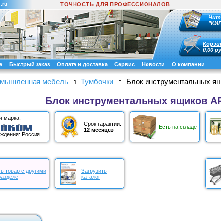
.ru
ТОЧНОСТЬ ДЛЯ ПРОФЕССИОНАЛОВ
Чит
"КИ
Корзи
0,00 ру
е
Быстрый заказ
Оплата и доставка
Сервис
Новости
О компании
мышленная мебель
Тумбочки
Блок инструментальных я
Блок инструментальных ящиков А
я марка:
Срок гарантии:
Есть на складе
12 месяцев
ждения: Россия
ь товар с другими
Загрузить
разделе
каталог