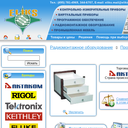
Тел.:
(495) 781-4969
,
344-6707
, E-mail:
eliks.mail@eliks
Товары и цены
Решения
Помощь при выбор
Радиомонтажное оборудование
Про
Поиск
Торгова
Бренды
Страна происхо
Сравнит
в этом 
Увеличить