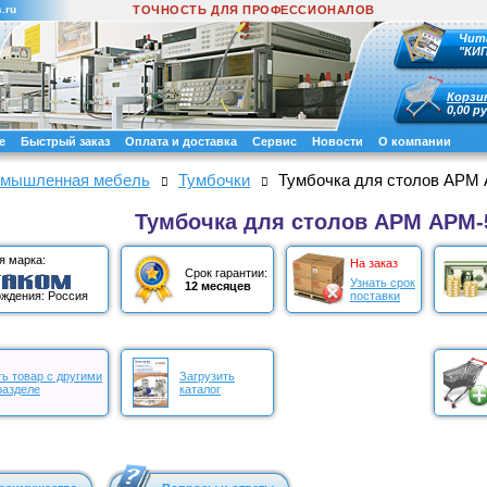
.ru
ТОЧНОСТЬ ДЛЯ ПРОФЕССИОНАЛОВ
Чит
"КИ
Корзи
0,00 ру
е
Быстрый заказ
Оплата и доставка
Сервис
Новости
О компании
мышленная мебель
Тумбочки
Тумбочка для столов АРМ
Тумбочка для столов АРМ АРМ-
я марка:
На заказ
Срок гарантии:
Узнать срок
12 месяцев
поставки
ждения: Россия
ь товар с другими
Загрузить
разделе
каталог