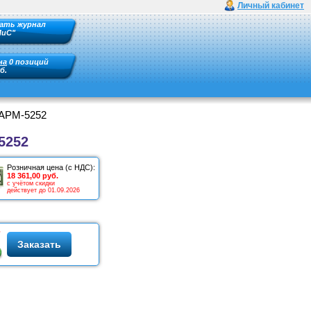
Личный кабинет
ать журнал
ПиС"
на
0 позиций
б.
 АРМ-5252
5252
Розничная цена (с НДС):
18 361,00 руб.
с учётом скидки
действует до 01.09.2026
Заказать