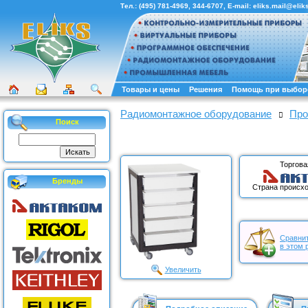
Тел.:
(495) 781-4969
,
344-6707
, E-mail:
eliks.mail@eliks
Товары и цены
Решения
Помощь при выбор
Радиомонтажное оборудование
Про
Поиск
Торгова
Бренды
Страна происхо
Сравнит
в этом 
Увеличить