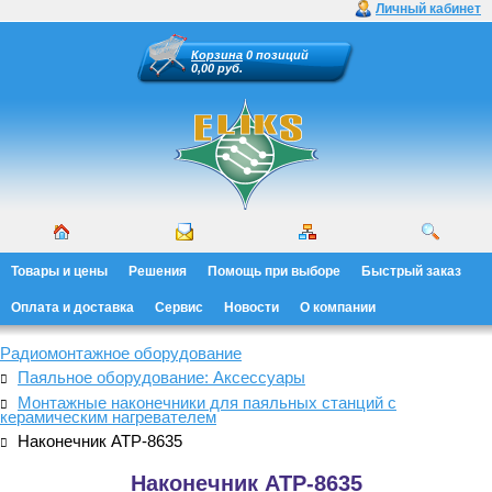
Личный кабинет
Корзина
0 позиций
0,00 руб.
Товары и цены
Решения
Помощь при выборе
Быстрый заказ
Оплата и доставка
Сервис
Новости
О компании
Радиомонтажное оборудование
Паяльное оборудование: Аксессуары
Монтажные наконечники для паяльных станций с
керамическим нагревателем
Наконечник АТР-8635
Наконечник АТР-8635