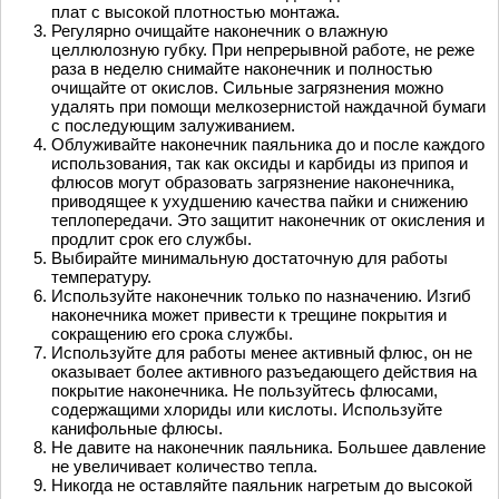
плат с высокой плотностью монтажа.
Регулярно очищайте наконечник о влажную
целлюлозную губку. При непрерывной работе, не реже
раза в неделю снимайте наконечник и полностью
очищайте от окислов. Сильные загрязнения можно
удалять при помощи мелкозернистой наждачной бумаги
с последующим залуживанием.
Облуживайте наконечник паяльника до и после каждого
использования, так как оксиды и карбиды из припоя и
флюсов могут образовать загрязнение наконечника,
приводящее к ухудшению качества пайки и снижению
теплопередачи. Это защитит наконечник от окисления и
продлит срок его службы.
Выбирайте минимальную достаточную для работы
температуру.
Используйте наконечник только по назначению. Изгиб
наконечника может привести к трещине покрытия и
сокращению его срока службы.
Используйте для работы менее активный флюс, он не
оказывает более активного разъедающего действия на
покрытие наконечника. Не пользуйтесь флюсами,
содержащими хлориды или кислоты. Используйте
канифольные флюсы.
Не давите на наконечник паяльника. Большее давление
не увеличивает количество тепла.
Никогда не оставляйте паяльник нагретым до высокой