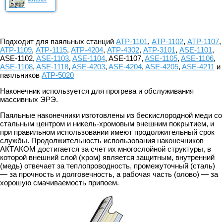
Подходит для паяльных станций
АТР-1101
,
АТР-1102
,
АТР-1107
,
АТР-1109
,
АТР-1115
,
АТР-4204
,
АТР-4302
,
АТР-3101
,
ASE-1101
,
ASE-1102,
ASE-1103
,
ASE-1104
, ASE-1107,
ASE-1105
,
ASE-1106
,
ASE-1108
,
ASE-1118
,
ASE-4203
,
ASE-4204
,
ASE-4205
,
ASE-4211
и
паяльников
АТР-5020
Наконечник используется для прогрева и обcлуживания
массивных ЭРЭ.
Паяльные наконечники изготовлены из бескислородной меди со
стальным центром и никель-хромовым внешним покрытием, и
при правильном использовании имеют продолжительный срок
службы. Продолжительность использования наконечников
АКТАКОМ достигается за счет их многослойной структуры, в
которой внешний слой (хром) является защитным, внутренний
(медь) отвечает за теплопроводность, промежуточный (сталь)
— за прочность и долговечность, а рабочая часть (олово) — за
хорошую смачиваемость припоем.