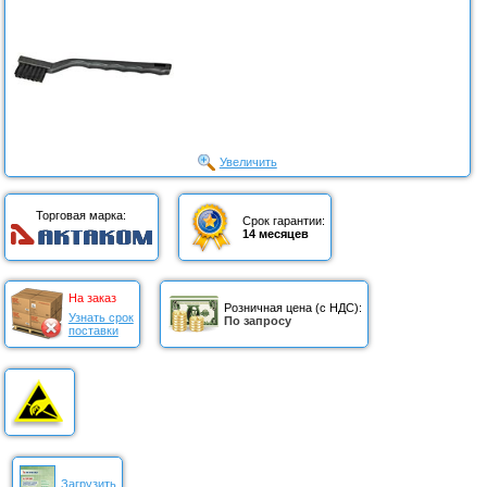
Увеличить
Торговая марка:
Срок гарантии:
14 месяцев
На заказ
Розничная цена (с НДС):
Узнать срок
По запросу
поставки
Загрузить