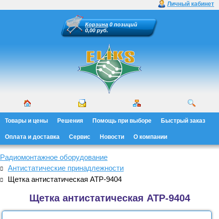
Личный кабинет
Корзина
0 позиций
0,00 руб.
Товары и цены
Решения
Помощь при выборе
Быстрый заказ
Оплата и доставка
Сервис
Новости
О компании
Радиомонтажное оборудование
Антистатические принадлежности
Щетка антистатическая АТР-9404
Щетка антистатическая АТР-9404