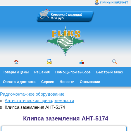
Личный кабинет
Корзина
0 позиций
0,00 руб.
Товары и цены
Решения
Помощь при выборе
Быстрый заказ
Оплата и доставка
Сервис
Новости
О компании
Радиомонтажное оборудование
Антистатические принадлежности
Клипса заземления АНТ-5174
Клипса заземления АНТ-5174