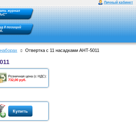
Личный кабинет
ать журнал
ПиС"
на
0 позиций
б.
 наборах
Отвертка с 11 насадками АНТ-5011
011
Розничная цена (с НДС):
732,00 руб.
Купить