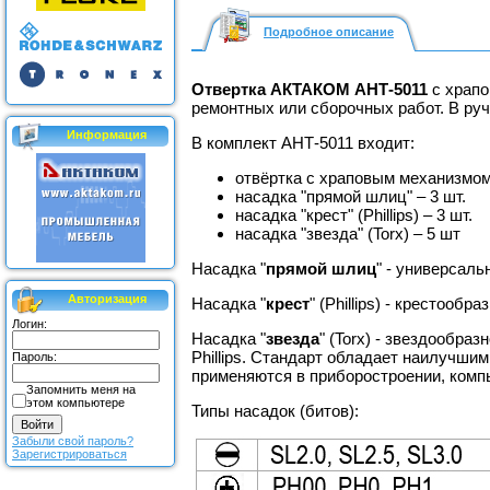
Подробное описание
Отвертка АКТАКОМ АНТ-5011
с храпо
ремонтных или сборочных работ. В руч
Информация
В комплект АНТ-5011 входит:
отвёртка с храповым механизмом 
насадка "прямой шлиц" – 3 шт.
насадка "крест" (Phillips) – 3 шт.
насадка "звезда" (Torx) – 5 шт
Насадка "
прямой шлиц
" - универсаль
Авторизация
Насадка "
крест
" (Phillips) - крестоо
Логин:
Насадка "
звезда
" (Torx) - звездообр
Phillips. Стандарт обладает наилучши
Пароль:
применяются в приборостроении, комп
Запомнить меня на
этом компьютере
Типы насадок (битов):
Забыли свой пароль?
Зарегистрироваться