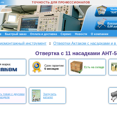
.ru
ТОЧНОСТЬ ДЛЯ ПРОФЕССИОНАЛОВ
Чит
"КИ
Корзи
0,00 ру
е
Быстрый заказ
Оплата и доставка
Сервис
Новости
О компании
иомонтажный инструмент
Отвертки Актаком с насадками и в
Отвертка с 11 насадками АНТ-5
я марка:
Срок гарантии:
Есть на складе
6 месяцев
ь товар с другими
Загрузить
разделе
каталог