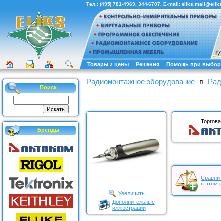
Тел.:
(495) 781-4969
,
344-6707
, E-mail:
eliks.mail@eliks
Товары и цены
Решения
Помощь при выбор
Радиомонтажное оборудование
Рад
Поиск
Торгова
Бренды
Сравнит
в этом 
Увеличить
Дополнительные
иллюстрации