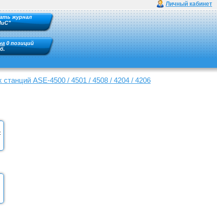
Личный кабинет
ать журнал
ПиС"
на
0 позиций
б.
станций ASE-4500 / 4501 / 4508 / 4204 / 4206
: