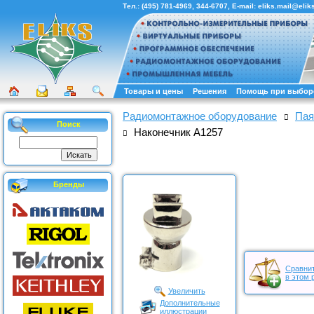
Тел.:
(495) 781-4969
,
344-6707
, E-mail:
eliks.mail@eliks
Товары и цены
Решения
Помощь при выбор
Радиомонтажное оборудование
Пая
Поиск
Наконечник A1257
Бренды
Сравнит
в этом 
Увеличить
Дополнительные
иллюстрации