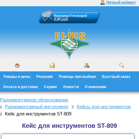
Личный кабинет
Корзина
0 позиций
0,00 руб.
Товары и цены
Решения
Помощь при выборе
Быстрый заказ
Оплата и доставка
Сервис
Новости
О компании
Радиомонтажное оборудование
Радиомонтажный инструмент
Кейсы для инструментов
Кейс для инструментов ST-809
Кейс для инструментов ST-809