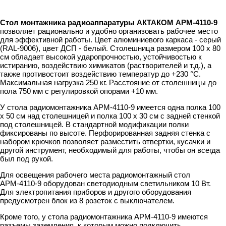
Стол монтажника радиоаппаратуры АКТАКОМ АРМ-4110-9
позволяет рационально и удобно организовать рабочее место
для эффективной работы. Цвет алюминиевого каркаса - серый
(RAL-9006), цвет ДСП - белый. Столешница размером 100 x 80
см обладает высокой ударопрочностью, устойчивостью к
истиранию, воздействию химикатов (растворителей и т.д.), а
также противостоит воздействию температур до +230 °C.
Максимальная нагрузка 250 кг. Расстояние от столешницы до
пола 750 мм с регулировкой опорами +10 мм.
У стола радиомонтажника АРМ-4110-9 имеется одна полка 100
x 50 см над столешницей и полка 100 х 30 см с задней стенкой
под столешницей. В стандартной модификации полки
фиксированы по высоте. Перфорированная задняя стенка с
набором крючков позволяет разместить отвертки, кусачки и
другой инструмент, необходимый для работы, чтобы он всегда
был под рукой.
Для освещения рабочего места радиомонтажный стол
АРМ-4110-9 оборудован светодиодным светильником 10 Вт.
Для электропитания приборов и другого оборудования
предусмотрен блок из 8 розеток с выключателем.
Кроме того, у стола радиомонтажника АРМ-4110-9 имеются
разъемы заземления, к которым можно подключить