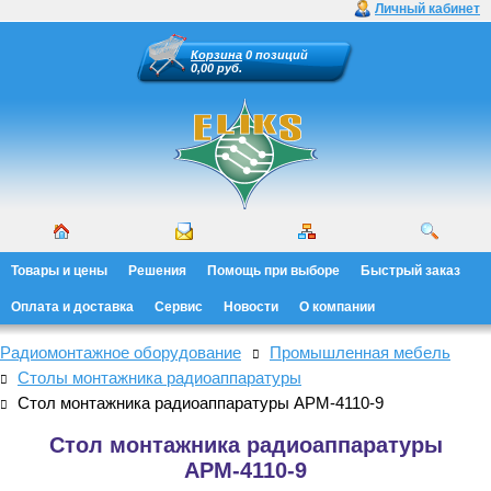
Личный кабинет
Корзина
0 позиций
0,00 руб.
Товары и цены
Решения
Помощь при выборе
Быстрый заказ
Оплата и доставка
Сервис
Новости
О компании
Радиомонтажное оборудование
Промышленная мебель
Столы монтажника радиоаппаратуры
Стол монтажника радиоаппаратуры АРМ-4110-9
Стол монтажника радиоаппаратуры
АРМ-4110-9