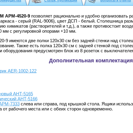
реимущества
Статьи, публикации
Вопросы и ответы
М АРМ-4520-9
позволяет рационально и удобно организовать 
 каркаса - серый (RAL-9006), цвет ДСП - белый. Столешница ра
ю химикатов (растворителей и т.д.), а также противостоит возд
 мм с регулировкой опорами +10 мм.
20-9 имеются две полки 120x30 см без задней стенки над стол
ование. Также есть полка 120х30 см с задней стенкой под сто
 и оборудования предусмотрен блок из 8 розеток с выключател
Дополнительная комплектация
рик AER-1002-122
оновый АНТ-5165
лический АНТ-5166
 АРМ-7333
слева или справа, под крышкой стола. Ящики исполь
 от рабочего места или с обеих сторон одновременно.