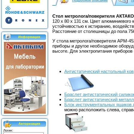
Подробное описание
П
Стол метролога/поверителя АКТАКО
120 x 80 х 131 см. Цвет алюминиевого
устойчивостью к истиранию, воздействи
Расстояние от столешницы до пола 750
Информация
У стола метролога/поверителя АРМ-45
приборы и другое необходимое оборуд
высоте. Для электропитания приборов
Антистатический настольный ков
Браслет антистатический силик
Браслет антистатический метал
Блок инструментальных ящиков
можно расположить слева, справа
Авторизация
Логин: