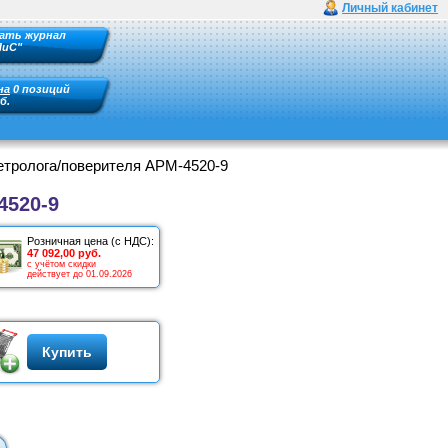
Личный кабинет
ать журнал
ПиС"
на
0 позиций
б.
етролога/поверителя АРМ-4520-9
4520-9
Розничная цена (с НДС):
47 092,00 руб.
с учётом скидки
действует до 01.09.2026
Купить