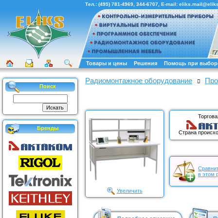
Тел.:
(495) 781-4969
,
344-6707
, E-mail:
eliks.mail@eliks
Товары и цены
Решения
Помощь при выбор
Радиомонтажное оборудование
Про
Поиск
Торгова
Бренды
Страна происхо
Сравнит
в этом 
Увеличить