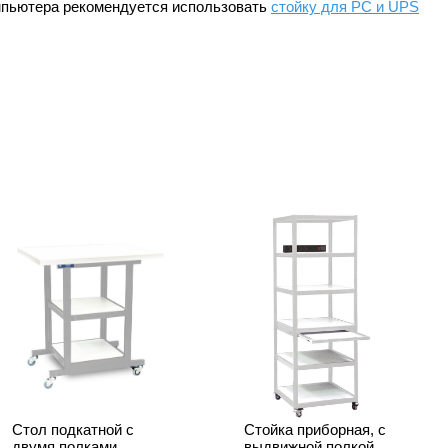
омпьютера рекомендуется использовать
стойку для PС и UPS
Стол подкатной с
Стойка приборная, с
двумя полками
выдвижной полкой