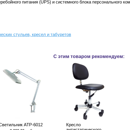
ребойного питания (UPS) и системного блока персонального к
ческих стульев, кресел и табуретов
С этим товаром рекомендуем:
Cветильник АТР-6012
Кресло
антистатического