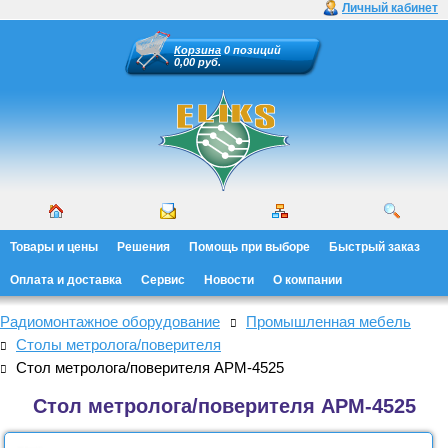
Личный кабинет
Корзина
0 позиций
0,00 руб.
Товары и цены
Решения
Помощь при выборе
Быстрый заказ
Оплата и доставка
Сервис
Новости
О компании
Радиомонтажное оборудование
Промышленная мебель
Столы метролога/поверителя
Стол метролога/поверителя АРМ-4525
Стол метролога/поверителя АРМ-4525