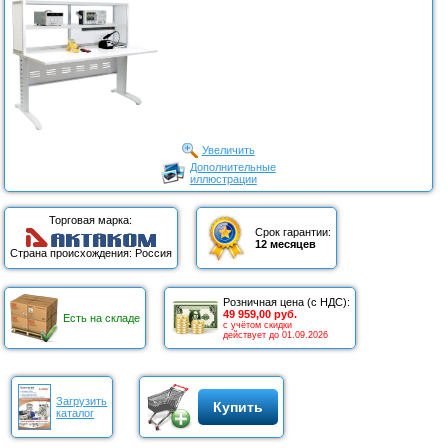
Увеличить
Дополнительные
иллюстрации
Торговая марка:
Срок гарантии:
12 месяцев
Страна происхождения: Россия
Розничная цена (с НДС):
49 959,00 руб.
Есть на складе
с учётом скидки
действует до 01.09.2026
Загрузить
Купить
каталог