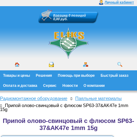
Личный кабинет
Корзина
0 позиций
0,00 руб.
Товары и цены
Решения
Помощь при выборе
Быстрый заказ
Оплата и доставка
Сервис
Новости
О компании
Радиомонтажное оборудование
Паяльные материалы
Припой олово-свинцовый с флюсом SP63-37&AK47e 1mm
15g
Припой олово-свинцовый с флюсом SP63-
37&AK47e 1mm 15g