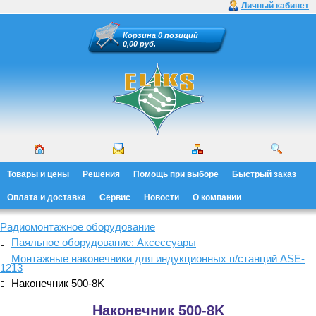
Личный кабинет
Корзина
0 позиций
0,00 руб.
Товары и цены
Решения
Помощь при выборе
Быстрый заказ
Оплата и доставка
Сервис
Новости
О компании
Радиомонтажное оборудование
Паяльное оборудование: Аксессуары
Монтажные наконечники для индукционных п/станций ASE-
1213
Наконечник 500-8K
Наконечник 500-8K