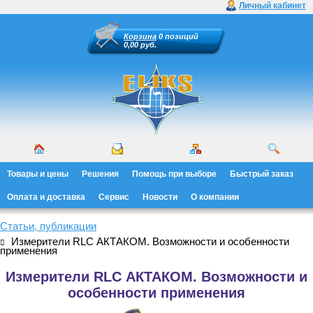
Личный кабинет
Корзина
0 позиций
0,00 руб.
Товары и цены
Решения
Помощь при выборе
Быстрый заказ
Оплата и доставка
Сервис
Новости
О компании
Статьи, публикации
Измерители RLC АКТАКОМ. Возможности и особенности
применения
Измерители RLC АКТАКОМ. Возможности и
особенности применения