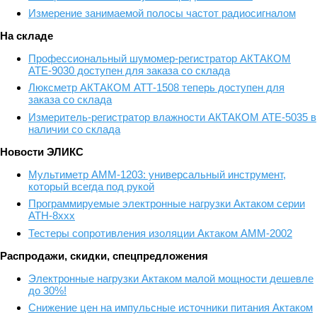
Измерение занимаемой полосы частот радиосигналом
На складе
Профессиональный шумомер-регистратор АКТАКОМ
АТЕ-9030 доступен для заказа со склада
Люксметр АКТАКОМ АТТ-1508 теперь доступен для
заказа со склада
Измеритель-регистратор влажности АКТАКОМ АТЕ-5035 в
наличии со склада
Новости ЭЛИКС
Мультиметр АММ-1203: универсальный инструмент,
который всегда под рукой
Программируемые электронные нагрузки Актаком серии
АТН-8ххх
Тестеры сопротивления изоляции Актаком АММ-2002
Распродажи, скидки, спецпредложения
Электронные нагрузки Актаком малой мощности дешевле
до 30%!
Снижение цен на импульсные источники питания Актаком