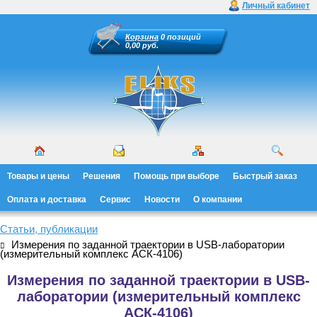
Личный кабинет
Корзина
0 позиций
0,00 руб.
Товары и цены
Решения
Помощь при выборе
Быстрый заказ
Оплата и доставка
Сервис
Новости
О компании
Статьи, публикации
Измерения по заданной траектории в USB-лаборатории
(измерительный комплекс АСК-4106)
Измерения по заданной траектории в USB-
лаборатории (измерительный комплекс
АСК-4106)