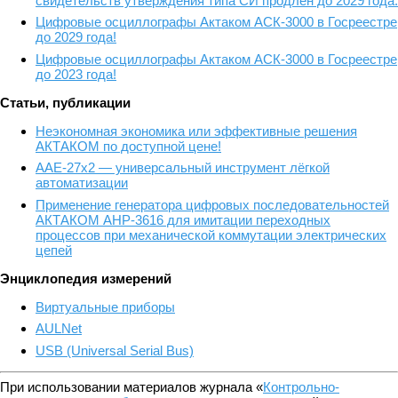
свидетельств утверждения типа СИ продлен до 2029 года.
Цифровые осциллографы Актаком АСК-3000 в Госреестре
до 2029 года!
Цифровые осциллографы Актаком АСК-3000 в Госреестре
до 2023 года!
Статьи, публикации
Неэкономная экономика или эффективные решения
АКТАКОМ по доступной цене!
ААЕ-27x2 — универсальный инструмент лёгкой
автоматизации
Применение генератора цифровых последовательностей
АКТАКОМ АНР-3616 для имитации переходных
процессов при механической коммутации электрических
цепей
Энциклопедия измерений
Виртуальные приборы
AULNet
USB (Universal Serial Bus)
При использовании материалов журнала «
Контрольно-