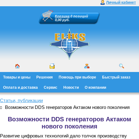
Личный кабинет
Корзина
0 позиций
0,00 руб.
Товары и цены
Решения
Помощь при выборе
Быстрый заказ
Оплата и доставка
Сервис
Новости
О компании
Статьи, публикации
Возможности DDS генераторов Актаком нового поколения
Возможности DDS генераторов Актаком
нового поколения
Развитие цифровых технологий дало толчок производству