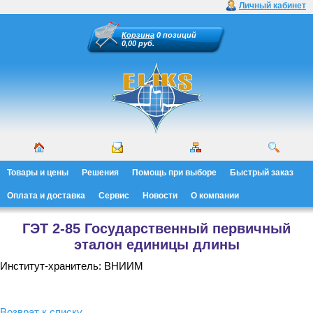
Личный кабинет
Корзина
0 позиций
0,00 руб.
Товары и цены
Решения
Помощь при выборе
Быстрый заказ
Оплата и доставка
Сервис
Новости
О компании
ГЭТ 2-85 Государственный первичный
эталон единицы длины
Институт-хранитель: ВНИИМ
Возврат к списку