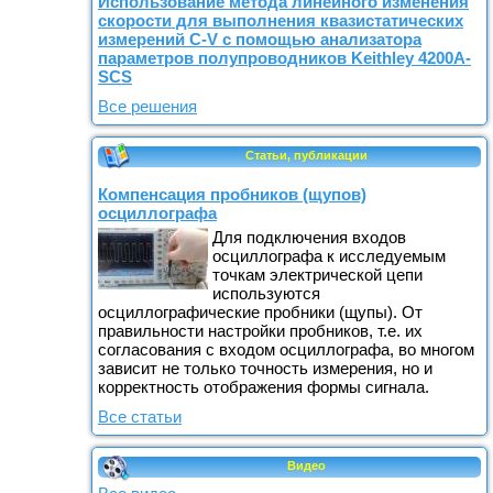
Использование метода линейного изменения
скорости для выполнения квазистатических
измерений C-V с помощью анализатора
параметров полупроводников Keithley 4200A-
SCS
Все решения
Статьи, публикации
Компенсация пробников (щупов)
осциллографа
Для подключения входов
осциллографа к исследуемым
точкам электрической цепи
используются
осциллографические пробники (щупы). От
правильности настройки пробников, т.е. их
согласования с входом осциллографа, во многом
зависит не только точность измерения, но и
корректность отображения формы сигнала.
Все статьи
Видео