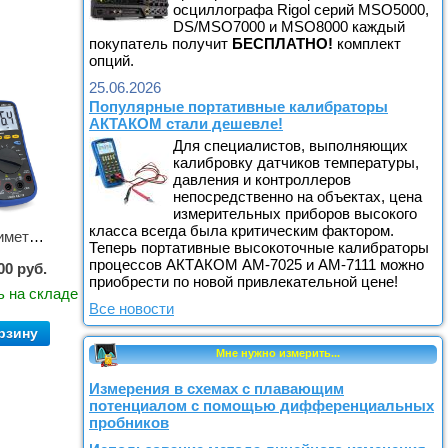
осциллографа Rigol серий MSO5000,
DS/MSO7000 и MSO8000 каждый
покупатель получит
БЕСПЛАТНО!
комплект
опций.
25.06.2026
Популярные портативные калибраторы
АКТАКОМ стали дешевле!
Для специалистов, выполняющих
калибровку датчиков температуры,
давления и контроллеров
непосредственно на объектах, цена
измерительных приборов высокого
класса всегда была критическим фактором.
Мультиметр цифровой АММ-1203
Теперь портативные высокоточные калибраторы
процессов АКТАКОМ АМ-7025 и АМ-7111 можно
00 руб.
приобрести по новой привлекательной цене!
ь на складе
Все новости
рзину
Мне нужно измерить...
Измерения в схемах с плавающим
потенциалом с помощью дифференциальных
пробников