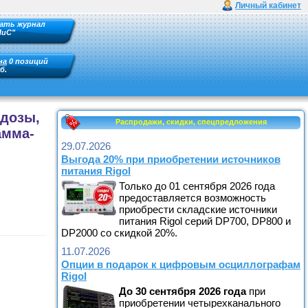
Личный кабинет
ать журнал
ПиС"
на
0 позиций
б.
 дозы,
Распродажи, скидки, спецпредложения
амма-
29.07.2026
Выгода 20% при приобретении источников
питания Rigol
Только до 01 сентября 2026 года
предоставляется возможность
приобрести складские источники
питания Rigol серий DP700, DP800 и
DP2000 со скидкой 20%.
11.07.2026
Опции в подарок к цифровым осциллографам
Rigol
До
30 сентября
2026
года
при
приобретении четырехканального