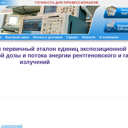
.ru
ТОЧНОСТЬ ДЛЯ ПРОФЕССИОНАЛОВ
Чит
"КИ
Корзи
0,00 ру
е
Быстрый заказ
Оплата и доставка
Сервис
Новости
О компании
й первичный эталон единиц экспозиционной
 дозы и потока энергии рентгеновского и г
излучений
в измерений