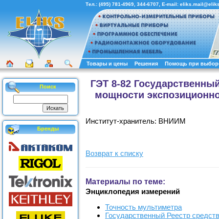
Тел.:
(495) 781-4969
,
344-6707
, E-mail:
eliks.mail@eliks
Товары и цены
Решения
Помощь при выбор
ГЭТ 8-82 Государственны
Поиск
мощности экспозиционной
Институт-хранитель: ВНИИМ
Бренды
Возврат к списку
Материалы по теме:
Энциклопедия измерений
Точность мультиметра
Государственный Реестр средст