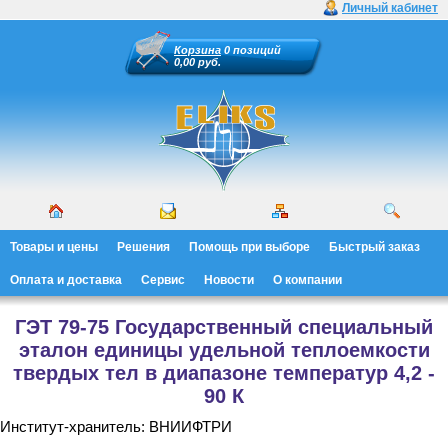
Личный кабинет
Корзина
0 позиций
0,00 руб.
Товары и цены
Решения
Помощь при выборе
Быстрый заказ
Оплата и доставка
Сервис
Новости
О компании
ГЭТ 79-75 Государственный специальный
эталон единицы удельной теплоемкости
твердых тел в диапазоне температур 4,2 -
90 К
Институт-хранитель: ВНИИФТРИ