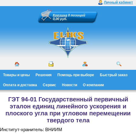
Личный кабинет
Корзина
0 позиций
0,00 руб.
Товары и цены
Решения
Помощь при выборе
Быстрый заказ
Оплата и доставка
Сервис
Новости
О компании
ГЭТ 94-01 Государственный первичный
эталон единиц линейного ускорения и
плоского угла при угловом перемещении
твердого тела
Институт-хранитель: ВНИИМ