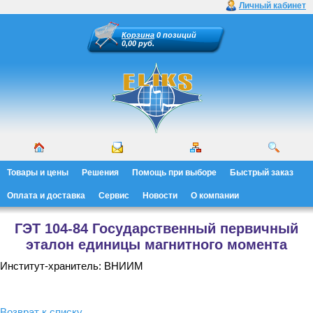
Личный кабинет
Корзина
0 позиций
0,00 руб.
Товары и цены
Решения
Помощь при выборе
Быстрый заказ
Оплата и доставка
Сервис
Новости
О компании
ГЭТ 104-84 Государственный первичный
эталон единицы магнитного момента
Институт-хранитель: ВНИИМ
Возврат к списку