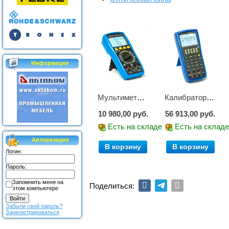
Информация
Мультиметр цифровой АМ-1083
Калибратор АМ-7111
10 980,00 руб.
56 913,00 руб.
Есть на складе
Есть на склад
Авторизация
В корзину
В корзину
Логин:
Пароль:
Запомнить меня на
Поделиться:
этом компьютере
Забыли свой пароль?
Зарегистрироваться