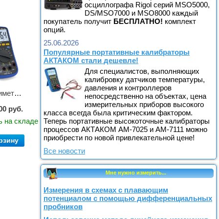
осциллографа Rigol серий MSO5000,
DS/MSO7000 и MSO8000 каждый
покупатель получит
БЕСПЛАТНО!
комплект
опций.
25.06.2026
Популярные портативные калибраторы
АКТАКОМ стали дешевле!
Для специалистов, выполняющих
калибровку датчиков температуры,
давления и контроллеров
Мультиметр цифровой АММ-1203
непосредственно на объектах, цена
измерительных приборов высокого
00 руб.
класса всегда была критическим фактором.
Теперь портативные высокоточные калибраторы
ь на складе
процессов АКТАКОМ АМ-7025 и АМ-7111 можно
приобрести по новой привлекательной цене!
рзину
Все новости
Мне нужно измерить...
Измерения в схемах с плавающим
потенциалом с помощью дифференциальных
пробников