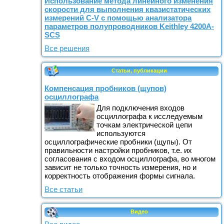
Использование метода линейного изменения
скорости для выполнения квазистатических
измерений C-V с помощью анализатора
параметров полупроводников Keithley 4200A-
SCS
Все решения
Статьи, публикации
Компенсация пробников (щупов)
осциллографа
Для подключения входов
осциллографа к исследуемым
точкам электрической цепи
используются
осциллографические пробники (щупы). От
правильности настройки пробников, т.е. их
согласования с входом осциллографа, во многом
зависит не только точность измерения, но и
корректность отображения формы сигнала.
Все статьи
Видео