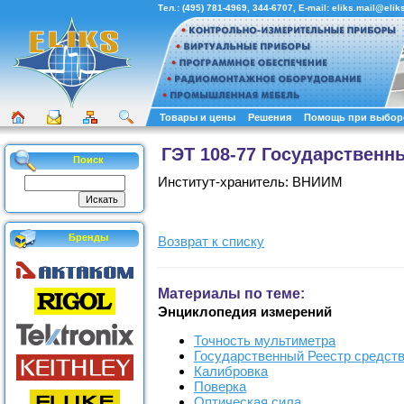
Тел.:
(495) 781-4969
,
344-6707
, E-mail:
eliks.mail@eliks
Товары и цены
Решения
Помощь при выбор
ГЭТ 108-77 Государственн
Поиск
Институт-хранитель: ВНИИМ
Бренды
Возврат к списку
Материалы по теме:
Энциклопедия измерений
Точность мультиметра
Государственный Реестр средст
Калибровка
Поверка
Оптическая сила