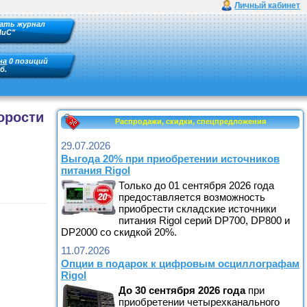
Личный кабинет
ать журнал
ПиС"
на
0 позиций
б.
орости
Распродажи, скидки, спецпредложения
29.07.2026
Выгода 20% при приобретении источников
питания Rigol
Только до 01 сентября 2026 года
предоставляется возможность
приобрести складские источники
питания Rigol серий DP700, DP800 и
DP2000 со скидкой 20%.
11.07.2026
Опции в подарок к цифровым осциллографам
Rigol
До
30 сентября
2026
года
при
приобретении четырехканального