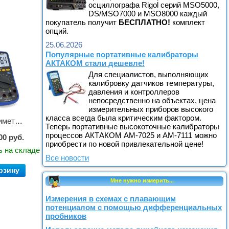
осциллографа Rigol серий MSO5000,
DS/MSO7000 и MSO8000 каждый
покупатель получит
БЕСПЛАТНО!
комплект
опций.
25.06.2026
Популярные портативные калибраторы
АКТАКОМ стали дешевле!
Для специалистов, выполняющих
калибровку датчиков температуры,
давления и контроллеров
непосредственно на объектах, цена
измерительных приборов высокого
класса всегда была критическим фактором.
Мультиметр цифровой АММ-1203
Теперь портативные высокоточные калибраторы
процессов АКТАКОМ АМ-7025 и АМ-7111 можно
00 руб.
приобрести по новой привлекательной цене!
ь на складе
Все новости
рзину
Мне нужно измерить...
Измерения в схемах с плавающим
потенциалом с помощью дифференциальных
пробников