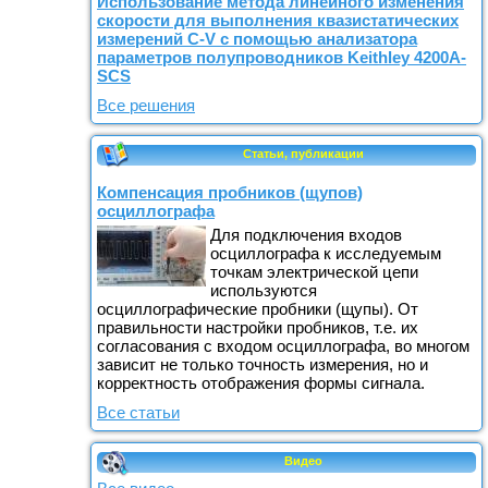
Использование метода линейного изменения
скорости для выполнения квазистатических
измерений C-V с помощью анализатора
параметров полупроводников Keithley 4200A-
SCS
Все решения
Статьи, публикации
Компенсация пробников (щупов)
осциллографа
Для подключения входов
осциллографа к исследуемым
точкам электрической цепи
используются
осциллографические пробники (щупы). От
правильности настройки пробников, т.е. их
согласования с входом осциллографа, во многом
зависит не только точность измерения, но и
корректность отображения формы сигнала.
Все статьи
Видео