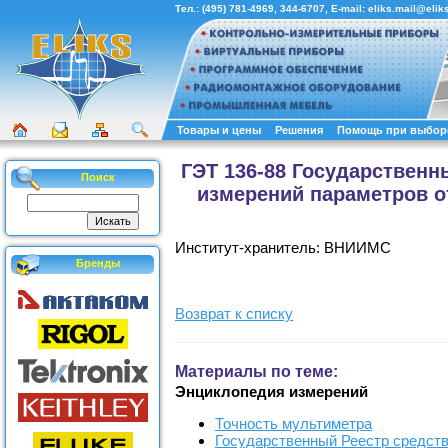
Тел.:
(495) 781-4969
,
344-6707
, E-mail:
eliks.mail@eliks
Товары и цены
Решения
Помощь при выбор
ГЭТ 136-88 Государствен
Поиск
измерений параметров 
Институт-хранитель: ВНИИМС
Бренды
Возврат к списку
Материалы по теме:
Энциклопедия измерений
Точность мультиметра
Государственный Реестр средст