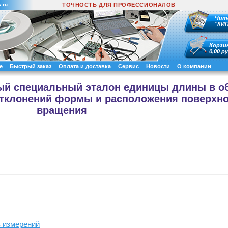
.ru
ТОЧНОСТЬ ДЛЯ ПРОФЕССИОНАЛОВ
Чит
"КИ
Корзи
0,00 ру
е
Быстрый заказ
Оплата и доставка
Сервис
Новости
О компании
ный специальный эталон единицы длины в о
отклонений формы и расположения поверхн
вращения
в измерений