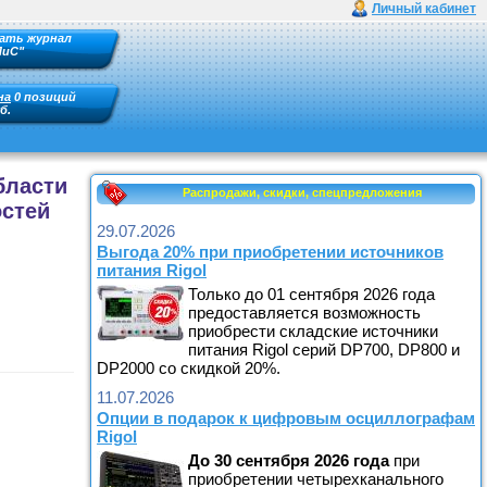
Личный кабинет
ать журнал
ПиС"
на
0 позиций
б.
бласти
Распродажи, скидки, спецпредложения
остей
29.07.2026
Выгода 20% при приобретении источников
питания Rigol
Только до 01 сентября 2026 года
предоставляется возможность
приобрести складские источники
питания Rigol серий DP700, DP800 и
DP2000 со скидкой 20%.
11.07.2026
Опции в подарок к цифровым осциллографам
Rigol
До
30 сентября
2026
года
при
приобретении четырехканального