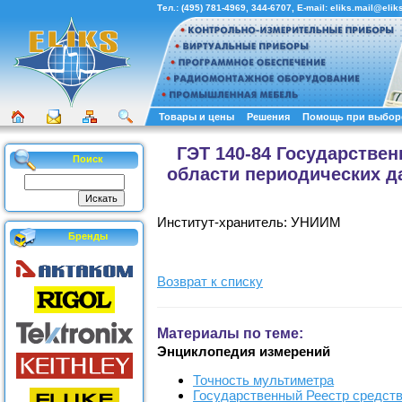
Тел.:
(495) 781-4969
,
344-6707
, E-mail:
eliks.mail@eliks
Товары и цены
Решения
Помощь при выбор
ГЭТ 140-84 Государстве
Поиск
области периодических да
Институт-хранитель: УНИИМ
Бренды
Возврат к списку
Материалы по теме:
Энциклопедия измерений
Точность мультиметра
Государственный Реестр средст