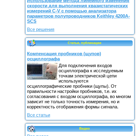
Использование метода линейного изменения
скорости для выполнения квазистатических
измерений C-V с помощью анализатора
параметров полупроводников Keithley 4200A-
SCS
Все решения
Статьи, публикации
Компенсация пробников (щупов)
осциллографа
Для подключения входов
осциллографа к исследуемым
точкам электрической цепи
используются
осциллографические пробники (щупы). От
правильности настройки пробников, т.е. их
согласования с входом осциллографа, во многом
зависит не только точность измерения, но и
корректность отображения формы сигнала.
Все статьи
Видео