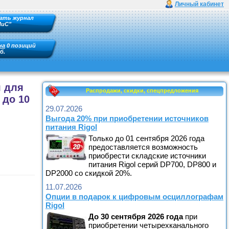
Личный кабинет
ать журнал
ПиС"
на
0 позиций
б.
я для
Распродажи, скидки, спецпредложения
 до 10
29.07.2026
Выгода 20% при приобретении источников
питания Rigol
Только до 01 сентября 2026 года
предоставляется возможность
приобрести складские источники
питания Rigol серий DP700, DP800 и
DP2000 со скидкой 20%.
11.07.2026
Опции в подарок к цифровым осциллографам
Rigol
До
30 сентября
2026
года
при
приобретении четырехканального