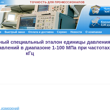
.ru
ТОЧНОСТЬ ДЛЯ ПРОФЕССИОНАЛОВ
Чит
"КИ
Корзи
0,00 ру
е
Быстрый заказ
Оплата и доставка
Сервис
Новости
О компании
нный специальный эталон единицы давлени
влений в диапазоне 1-100 МПа при частотах
кГц
в измерений