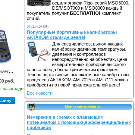
осциллографа Rigol серий MSO5000,
DS/MSO7000 и MSO8000 каждый
покупатель получит
БЕСПЛАТНО!
комплект
опций.
25.06.2026
Популярные портативные калибраторы
АКТАКОМ стали дешевле!
Для специалистов, выполняющих
калибровку датчиков температуры,
давления и контроллеров
непосредственно на объектах, цена
измерительных приборов высокого
класса всегда была критическим фактором.
Мультиметр цифровой АММ-1203
Теперь портативные высокоточные калибраторы
процессов АКТАКОМ АМ-7025 и АМ-7111 можно
00 руб.
приобрести по новой привлекательной цене!
ь на складе
Все новости
рзину
Мне нужно измерить...
Измерения в схемах с плавающим
потенциалом с помощью дифференциальных
пробников