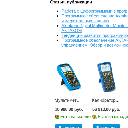
Статьи, публикации
Работа с цифрограммами в про
Программное обеспечение Aktak
измерительных задачах
Aktakom Digital Multimeter Moni
АКТАКОМ
Тенденции развития программно
Программное обеспечение АКТАК
управлением. Обзор и возможно
Мультиметр цифровой АМ-1083
Калибратор АМ-7111
10 980,00 руб.
56 913,00 руб.
Есть на складе
Есть на склад
В корзину
В корзину