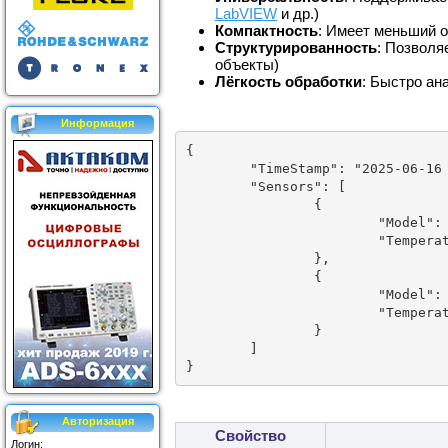
LabVIEW
и др.)
Компактность
: Имеет меньший 
Структурированность
: Позволя
объекты)
Лёгкость обработки
: Быстро ан
Информация
{

	"TimeStamp": "2025-06-16 21:32:17",

	"Sensors": [

		{

			"Model": "DS18B20",

			"Temperature": 27.56

		},

		{

			"Model": "DS18B20",

			"Temperature": 26.62

		}

	]

Авторизация
Свойство
Логин: