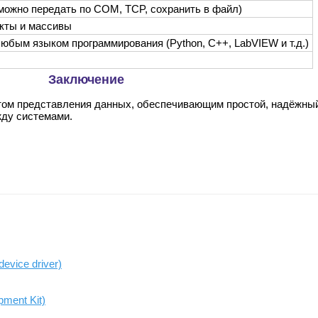
можно передать по COM, TCP, сохранить в файл)
кты и массивы
любым языком программирования (Python, C++, LabVIEW и т.д.)
Заключение
ом представления данных, обеспечивающим простой, надёжны
ду системами.
vice driver)
ment Kit)