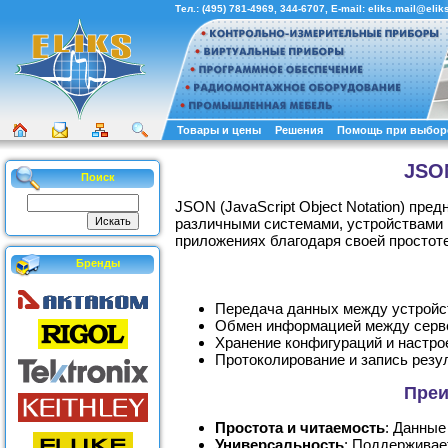
Тел.:
(495) 781-4969
,
344-6707
, E-mail:
eliks.mail@eliks
Товары и цены
Решения
Помощь при выбор
JSON
Поиск
JSON (JavaScript Object Notation) пр
различными системами, устройствами 
приложениях благодаря своей простот
Бренды
Передача данных между устройс
Обмен информацией между серве
Хранение конфигураций и настро
Протоколирование и запись резу
Преи
Простота и читаемость
: Данные
Универсальность
: Поддерживае