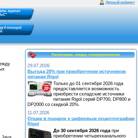
Личный кабинет
ать журнал
ПиС"
на
0 позиций
б.
Распродажи, скидки, спецпредложения
между
29.07.2026
ых
Выгода 20% при приобретении источников
питания Rigol
Только до 01 сентября 2026 года
предоставляется возможность
приобрести складские источники
питания Rigol серий DP700, DP800 и
DP2000 со скидкой 20%.
11.07.2026
Опции в подарок к цифровым осциллографам
Rigol
До
30 сентября
2026
года
при
приобретении четырехканального
 Java,