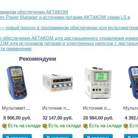
граммном обеспечении АКТАКОМ
om Power Manager и источники питания АКТАКОМ серии LS в
tor — новый подход в программном обеспечении для мультиметров
го обеспечения АКТАКОМ для дистанционного управления изме
ОМ для источников питания и электронных нагрузок с дистанц
сти применения
Рекомендуем
Мультиметр цифровой АММ-1221
Источник питания APS-2236
Источник питания APS-1503
8 906,00 руб.
32 147,00 руб.
20 984,00 руб.
4 392,
е
Есть на складе
Есть на складе
Есть на складе
Ест
В корзину
В корзину
В корзину
В ко