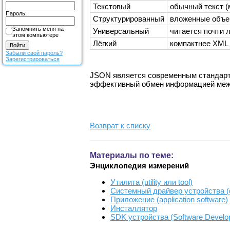
Текстовый
обычный текст (
Пароль:
Структурированный
вложенные объе
Запомнить меня на
Универсальный
читается почти 
этом компьютере
Лёгкий
компактнее XML
Забыли свой пароль?
Зарегистрироваться
JSON является современным стандарт
эффективный обмен информацией меж
Возврат к списку
Материалы по теме:
Энциклопедия измерений
Утилита (utility или tool)
Системный драйвер устройства (de
Приложение (application software)
Инсталлятор
SDK устройства (Software Develop