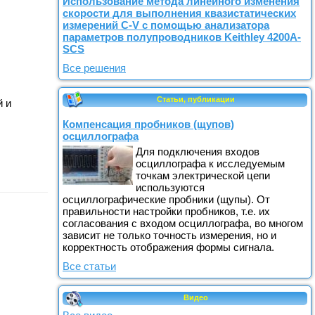
Использование метода линейного изменения
скорости для выполнения квазистатических
измерений C-V с помощью анализатора
параметров полупроводников Keithley 4200A-
SCS
Все решения
Статьи, публикации
й и
Компенсация пробников (щупов)
осциллографа
Для подключения входов
осциллографа к исследуемым
точкам электрической цепи
используются
осциллографические пробники (щупы). От
правильности настройки пробников, т.е. их
согласования с входом осциллографа, во многом
зависит не только точность измерения, но и
корректность отображения формы сигнала.
Все статьи
Видео