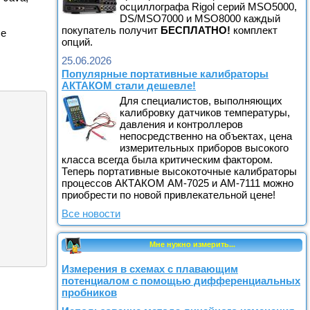
осциллографа Rigol серий MSO5000,
DS/MSO7000 и MSO8000 каждый
покупатель получит
БЕСПЛАТНО!
комплект
ые
опций.
25.06.2026
Популярные портативные калибраторы
АКТАКОМ стали дешевле!
Для специалистов, выполняющих
калибровку датчиков температуры,
давления и контроллеров
непосредственно на объектах, цена
измерительных приборов высокого
класса всегда была критическим фактором.
Теперь портативные высокоточные калибраторы
процессов АКТАКОМ АМ-7025 и АМ-7111 можно
приобрести по новой привлекательной цене!
Все новости
Мне нужно измерить...
Измерения в схемах с плавающим
потенциалом с помощью дифференциальных
пробников