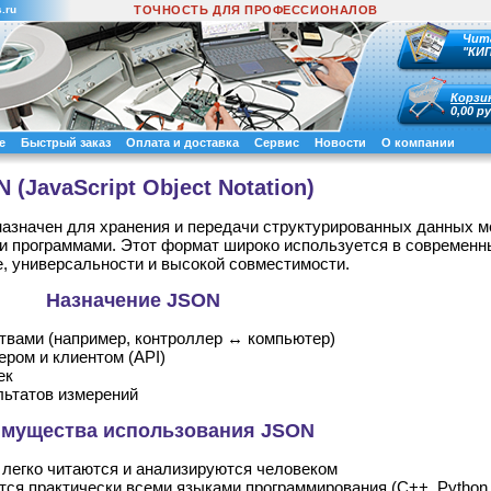
.ru
ТОЧНОСТЬ ДЛЯ ПРОФЕССИОНАЛОВ
Чит
"КИ
Корзи
0,00 ру
е
Быстрый заказ
Оплата и доставка
Сервис
Новости
О компании
 (JavaScript Object Notation)
едназначен для хранения и передачи структурированных данных 
и программами. Этот формат широко используется в современн
е, универсальности и высокой совместимости.
Назначение JSON
твами (например, контроллер ↔ компьютер)
ром и клиентом (API)
ек
льтатов измерений
мущества использования JSON
 легко читаются и анализируются человеком
тся практически всеми языками программирования (C++, Python,