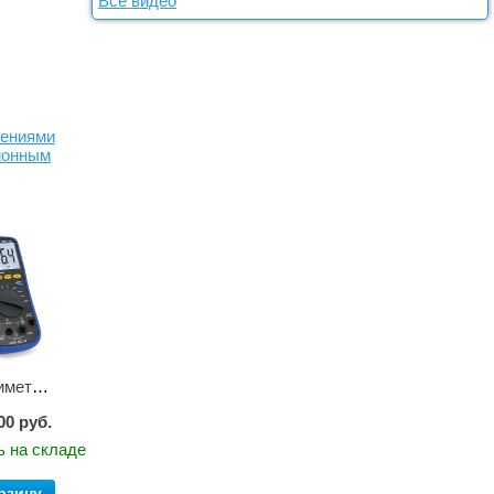
Все видео
рениями
ионным
Мультиметр цифровой АММ-1203
00 руб.
ь на складе
рзину