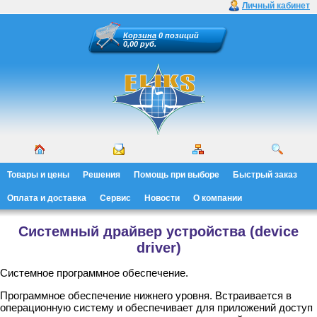
Личный кабинет
Корзина
0 позиций
0,00 руб.
Товары и цены
Решения
Помощь при выборе
Быстрый заказ
Оплата и доставка
Сервис
Новости
О компании
Системный драйвер устройства (device
driver)
Системное программное обеспечение.
Программное обеспечение нижнего уровня. Встраивается в
операционную систему и обеспечивает для приложений доступ