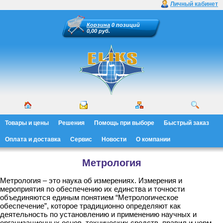
Личный кабинет
Корзина
0 позиций
0,00 руб.
Товары и цены
Решения
Помощь при выборе
Быстрый заказ
Оплата и доставка
Сервис
Новости
О компании
Метрология
Метрология – это наука об измерениях. Измерения и
мероприятия по обеспечению их единства и точности
объединяются единым понятием “Метрологическое
обеспечение”, которое традиционно определяют как
деятельность по установлению и применению научных и
организационных основ, технических средств, правил и норм