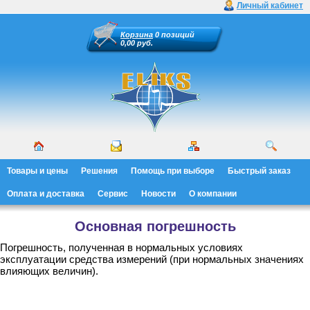
Личный кабинет
Корзина
0 позиций
0,00 руб.
Товары и цены
Решения
Помощь при выборе
Быстрый заказ
Оплата и доставка
Сервис
Новости
О компании
Основная погрешность
Погрешность, полученная в нормальных условиях
эксплуатации средства измерений (при нормальных значениях
влияющих величин).