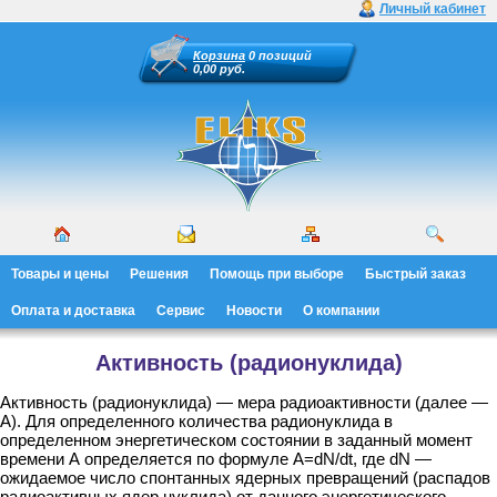
Личный кабинет
Корзина
0 позиций
0,00 руб.
Товары и цены
Решения
Помощь при выборе
Быстрый заказ
Оплата и доставка
Сервис
Новости
О компании
Активность (радионуклида)
Активность (радионуклида) — мера радиоактивности (далее —
А). Для определенного количества радионуклида в
определенном энергетическом состоянии в заданный момент
времени А определяется по формуле A=dN/dt, где dN —
ожидаемое число спонтанных ядерных превращений (распадов
радиоактивных ядер нуклида) от данного энергетического