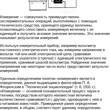
Измерение — совокупность преимущественно
экспериментальных операций, выполняемых с помощью
технического средства, хранящего единицу величины,
позволяющего сопоставить измеряемую величину с ее
единицей и получить ис­комое значение величины. Это значение
называют результатом измерений.
Используя измерительный прибор, например вольтметр
постоянного элект­рического тока, мы измеряем напряжение в
вольтах той или иной электрической цепи, сравнивая
положение указателя (стрелки) с единицей электрического на­
пряжения, хранимой шкалой вольтметра. Найденное значение
напряжения как некоторое число вольт представляет результат
измерений.
Удачным определением понятия «измерение» является
определение, данное выдающимся философом П. А.
Флоренским в "Технической энциклопедии" (т. 8, 1931 г.):
«Измерение — основной познавательный процесс науки и
техники, посредством которого неизвестная величина
количественно сравнивается с дру­гою, однородною с нею и
считаемою известной». Приведенное ранее определение
измерения, в общем, соответствует данному определению.