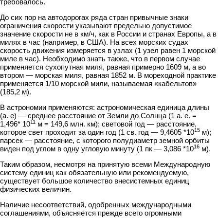
требовалось.
До сих пор на автодорогах ряда стран привычные знаки
ограничения скорос­ти указывают предельно допустимое
значение скорости не в км/ч, как в России и странах Европы, а в
милях в час (например, в США). На всех морских судах
скорость движения измеряется в узлах (1 узел равен 1 морской
миле в час). Необ­ходимо знать также, что в первом случае
применяется сухопутная миля, равная примерно 1609 м, а во
втором — морская миля, равная 1852 м. В мореходной
практике
применяется 1/10 морской мили, называемая «кабельтов»
(185,2 м).
В астрономии применяются: астрономическая единица длины
(а. е) — среднее расстояние от Земли до Солнца (1 а. е. =
11
1,496* 10
м = 149,6 млн. км); световой год — расстояние,
15
которое свет проходит за один год (1 св. год — 9,4605 *10
м);
парсек — расстояние, с которого полудиаметр земной орбиты
16
виден под углом в одну угловую минуту (1 пк — 3,086 *10
м).
Таким образом, несмотря на принятую всеми Международную
систему еди­
ниц как обязательную или рекомендуемую,
существует большое количество внесистемных единиц
физических величин.
Наличие несоответствий, одобренных международными
соглашениями, объяс­няется прежде всего огромными