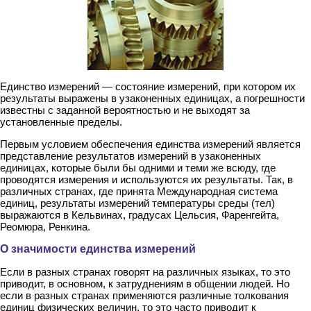
Единство измерений — состояние измерений, при котором их
результаты выражены в узаконенных единицах, а погрешности
известны с заданной вероят­ностью и не выходят за
установленные пределы.
Первым условием обеспечения единства измерений является
представление результатов измерений в узаконенных
единицах, которые были бы одними и теми же всюду, где
проводятся измерения и используются их результаты. Так, в
различных странах, где принята Международная система
единиц, результаты из­мерений температуры среды (тел)
выражаются в Кельвинах, градусах Цельсия, Фаренгейта,
Реомюра, Ренкина.
О значимости единства измерений
Если в разных странах говорят на различ­ных языках, то это
приводит, в основном, к затруднениям в общении людей. Но
если в разных странах применяются различные толкования
единиц физических величин, то это часто приводит к