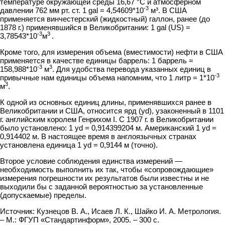
температуре окружающей среды 16,67
°С и атмосферном
-3
давлении 762 мм рт. ст. 1
gal = 4,54609*10
м³. В США
применяется винчестерский (жидкостный) галлон, ранее (до
1878 г.) применявшийся в Вели­кобритании: 1 gal (US) =
-3
3
3,78543*10
м
.
Кроме того, для измерения объема (вместимости) нефти в США
применя­ется в качестве единицы баррель: 1 баррель =
-3
3
158,988*10
м
. Для удобства перевода указанных единиц в
-3
привычные нам единицы объема напомним, что 1 литр = 1*10
3
м
.
К одной из основных единиц длины, применявшихся ранее в
Великобрита­нии и США, относится ярд (yd), узаконенный в 1101
г. английским королем Генрихом I. С 1907 г. в Великобритании
было установлено: 1 yd = 0,914399204 м. Американский 1 yd =
0,914402 м. В настоящее время в англоязычных странах
установлена единица 1 yd = 0,9144 м (точно).
Второе условие соблюдения единства измерений —
необходимость выполнить их так, чтобы «сопровождающие»
измерения погрешности их результатов были
известны и не
выходили бы с заданной вероятностью за установленные
(допуска­емые) пределы.
Источник: Кузнецов В. А., Исаев Л. К., Шайко И. А. Метрология.
– М.: ФГУП «Стандартинформ», 2005. – 300 с.