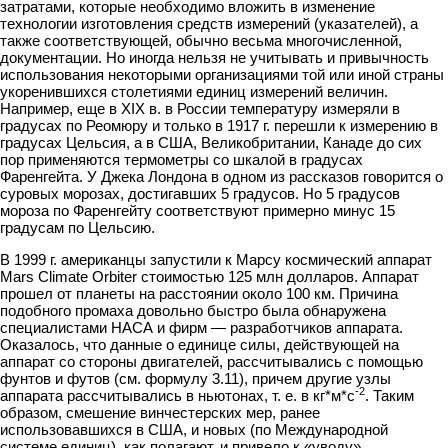
затратами, которые необходимо вложить в изме­нение
технологии изготовления средств измерений (указателей), а
также соответ­ствующей, обычно весьма многочисленной,
документации. Но иногда нельзя не
учитывать и привычность
использования некоторыми организациями той или иной страны
укоренившихся столетиями единиц измерений величин.
Например, еще в
XIX в. в России температуру измеряли в
градусах по Реомюру и только в
1917 г. перешли к измерению в
градусах Цельсия, а в США, Великобритании, Канаде до сих
пор применяются термометры со шкалой в градусах
Фаренгейта. У Джека Лондона в одном из рассказов говорится о
суровых морозах, достигав­ших 5 градусов. Но 5 градусов
мороза по Фаренгейту соответствуют примерно минус 15
градусам по Цельсию.
В 1999 г. американцы запустили к Марсу космический аппарат
Mars Climate Orbiter стоимостью 125 млн долларов. Аппарат
прошел от планеты на расстоянии около 100 км. Причина
подобного промаха довольно быстро была обнаружена
специалистами НАСА и фирм — разработчиков аппарата.
Оказалось, что данные о единице силы, действующей на
аппарат со стороны двигателей, рассчитывались с помощью
фунтов и футов (см. формулу 3.11), причем другие узлы
-2
аппарата рас­
считывались в ньютонах, т. е. в кг*м*с
. Таким
образом, смешение винчестерс­ких мер, ранее
использовавшихся в США, и новых (по Международной
системе единиц), как полагают, и привело к «уводу»