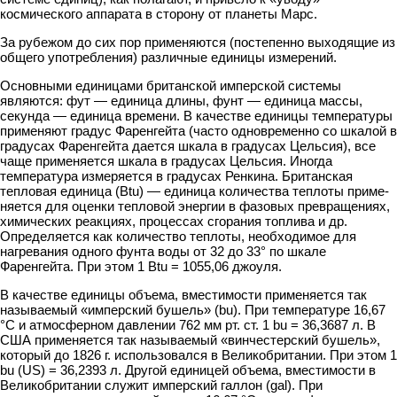
космического аппарата в сторону от планеты Марс.
За рубежом до сих пор применяются (постепенно выходящие из
общего употребления) различные единицы измерений.
Основными единицами британской имперской системы
являются: фут — единица длины, фунт — единица массы,
секунда — единица времени. В качестве единицы температуры
применяют градус Фаренгейта (часто одновременно со шкалой в
градусах Фаренгейта дается шкала в градусах Цельсия), все
чаще приме­няется шкала в градусах Цельсия. Иногда
температура измеряется в градусах Ренкина. Британская
тепловая единица (Btu) — единица количества теплоты приме­
няется для оценки тепловой энергии в фазовых превращениях,
химических реак­циях, процессах сгорания топлива и др.
Определяется как количество теплоты,
необходимое для
нагревания одного фунта воды от 32 до 33° по шкале
Фаренгейта. При этом 1
Btu = 1055,06 джоуля.
В качестве единицы объема, вместимости применяется так
называемый «имперский бушель» (bu). При температуре 16,67
°С и атмосферном давлении 762 мм рт. ст. 1 bu = 36,3687 л. В
США применяется так называемый «винчестер­ский бушель»,
который до 1826 г. использовался в Великобритании. При этом 1
bu (US) = 36,2393 л. Другой единицей объема, вместимости в
Великобритании служит имперский галлон (gal). При