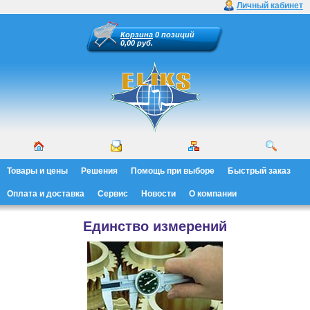
Личный кабинет
Корзина
0 позиций
0,00 руб.
Товары и цены
Решения
Помощь при выборе
Быстрый заказ
Оплата и доставка
Сервис
Новости
О компании
Единство измерений