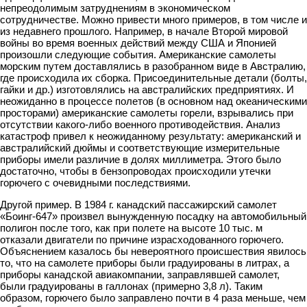
непреодолимым затруднениям в экономичес­ком
сотрудничестве. Можно привести много примеров, в том числе и
из недавне­го прошлого. Например, в начале Второй мировой
войны во время военных дей­ствий между США и Японией
произошли следующие события. Американские самолеты
морским путем доставлялись в разобранном виде в Австралию,
где происходила их сборка. Присоединительные детали (болты,
гайки и др.) изготов­лялись на австралийских предприятиях. И
неожиданно в процессе полетов (в ос­новном над океаническими
просторами) американские самолеты горели, взрыва­лись при
отсутствии какого-либо военного противодействия. Анализ
катастроф привел к неожиданному результату: американский и
австралийский дюймы и соответствующие измерительные
приборы имели различие в долях миллиметра. Этого было
достаточно, чтобы в бензопроводах происходили утечки
горючего с очевидными последствиями.
Другой пример. В 1984 г. канадский пассажирский самолет
«Боинг-647» произ­вел вынужденную посадку на автомобильный
полигон после того, как при поле­те на высоте 10 тыс. м
отказали двигатели по причине израсходованного горючего.
Объяснением казалось бы невероятного происшествия явилось
то, что на самоле­те приборы были градуированы в литрах, а
приборы канадской авиакомпании, заправлявшей самолет,
были градуированы в галлонах (примерно 3,8 л). Таким
образом, горючего было заправлено почти в 4 раза меньше, чем