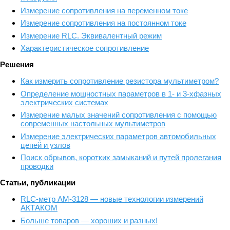
Измерение сопротивления на переменном токе
Измерение сопротивления на постоянном токе
Измерение RLС. Эквивалентный режим
Характеристическое сопротивление
Решения
Как измерить сопротивление резистора мультиметром?
Определение мощностных параметров в 1- и 3-хфазных
электрических системах
Измерение малых значений сопротивления с помощью
современных настольных мультиметров
Измерение электрических параметров автомобильных
цепей и узлов
Поиск обрывов, коротких замыканий и путей пролегания
проводки
Статьи, публикации
RLC-метр АМ-3128 — новые технологии измерений
АКТАКОМ
Больше товаров — хороших и разных!