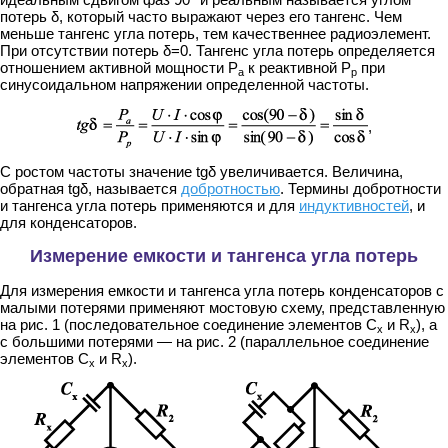
потерь δ, который часто выражают через его тангенс. Чем
меньше тангенс угла потерь, тем качественнее радиоэлемент.
При отсутствии потерь δ=0. Тангенс угла потерь определяется
отношением активной мощности P
к реактивной P
при
а
р
синусоидальном напряжении определенной частоты.
,
С ростом частоты значение tgδ увеличивается. Величина,
обратная tgδ, называется
добротностью
. Термины добротности
и тангенса угла потерь применяются и для
индуктивностей
, и
для конденсаторов.
Измерение емкости и тангенса угла потерь
Для измерения емкости и тангенса угла потерь конденсаторов с
малыми потерями применяют мостовую схему, представленную
на рис. 1 (последовательное соединение элементов С
и R
), а
х
х
с большими потерями — на рис. 2 (параллельное соединение
элементов С
и R
).
х
х