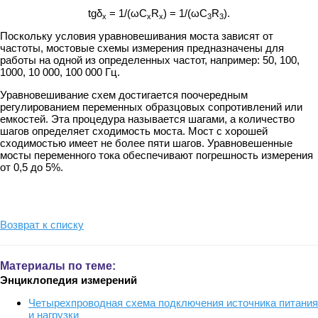
tgδ
= 1/(ωC
R
) = 1/(ωC
R
).
х
х
х
3
3
Поскольку условия уравновешивания моста зависят от
частоты, мостовые схемы измерения предназначены для
работы на одной из определенных частот, например: 50, 100,
1000, 10 000, 100 000 Гц.
Уравновешивание схем достигается поочередным
регулированием переменных образцовых сопротивлений или
емкостей. Эта процедура называется шагами, а количество
шагов определяет сходимость моста. Мост с хорошей
сходимостью имеет не более пяти шагов. Уравновешенные
мосты переменного тока обеспечивают погрешность измерения
от 0,5 до 5%.
Возврат к списку
Материалы по теме:
Энциклопедия измерений
Четырехпроводная схема подключения источника питания
и нагрузки