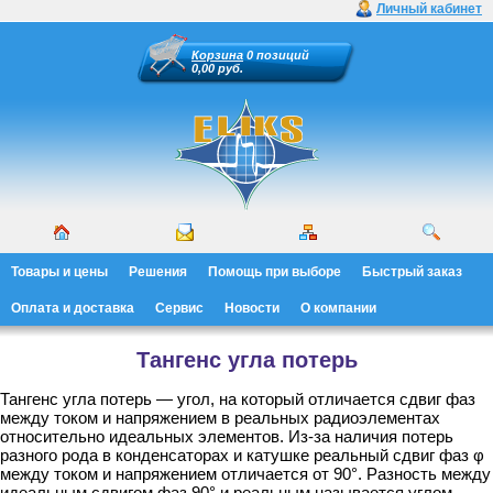
Личный кабинет
Корзина
0 позиций
0,00 руб.
Товары и цены
Решения
Помощь при выборе
Быстрый заказ
Оплата и доставка
Сервис
Новости
О компании
Тангенс угла потерь
Тангенс угла потерь — угол, на который отличается сдвиг фаз
между током и напряжением в реальных радиоэлементах
относительно идеальных элементов. Из-за наличия потерь
разного рода в конденсаторах и катушке реальный сдвиг фаз φ
между током и напряжением отличается от 90°. Разность между
идеальным сдвигом фаз 90° и реальным называется углом