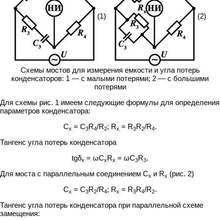
(1)
(2)
Схемы мостов для измерения емкости и угла потерь
конденсаторов: 1 — с малыми потерями; 2 — с большими
потерями
Для схемы рис. 1 имеем следующие формулы для определения
параметров конденсатора:
C
= C
R
/R
; R
= R
R
/R
.
х
3
4
2
х
3
2
4
Тангенс угла потерь конденсатора
tgδ
= ωC
R
= ωC
R
.
х
х
х
3
3
Для моста с параллельным соединением C
и R
(рис. 2)
х
х
C
= C
R
/R
; R
= R
R
/R
.
х
3
2
4
х
3
4
2
Тангенс угла потерь конденсатора при параллельной схеме
замещения: