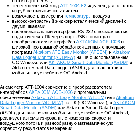
потоков (от 0,5 м/с)
телескопический зонд
АТТ-1004-К2
идеален для решеток
и труб вентиляционных систем
возможность измерения
температуры
воздуха
высококонтрастный жидкокристаллический дисплей с
двумя шкалами
последовательный интерфейс RS-232 с возможностью
подключения к ПК через порт USB с помощью
преобразователя интерфейса
АКТАКОМ АСЕ-1026
и
широкой программной обработкой данных с помощью
программ
Aktakom ATE Easy Monitor (ATEEM)
и
Aktakom
Data Logger Monitor (ADLM-W)
на ПК с использованием
ОС Windows или
AKTAKOM Smart Data Monitor (ASDM)
и
Aktakom Smart Data Logger (ASDL) для планшетов и
мобильных устройств с ОС Android.
Анемометр АТТ-1004 совместно с преобразователем
интерфейсов
АКТАКОМ АСЕ-1026
и программным
обеспечением
Aktakom ATE Easy Monitor (ATEEM)
или
Aktakom
Data Logger Monitor (ADLM-W)
на ПК (ОС Windows), и
AKTAKOM
Smart Data Monitor (ASDM)
или Aktakom Smart Data Logger
(ASDL) для планшетов и мобильных устройств с ОС Android,
реализует автоматизированные измерения скорости
воздушного потока и разнообразную математическую
обработку результатов измерений.