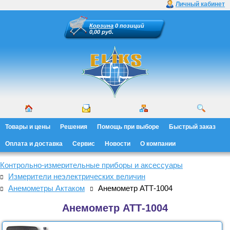
Личный кабинет
Корзина
0 позиций
0,00 руб.
Товары и цены
Решения
Помощь при выборе
Быстрый заказ
Оплата и доставка
Сервис
Новости
О компании
Контрольно-измерительные приборы и аксессуары
Измерители неэлектрических величин
Анемометры Актаком
Анемометр АТТ-1004
Анемометр АТТ-1004