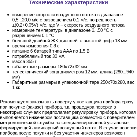
Технические характеристики
измерение скорости воздушного потока в диапазоне
0,5...20,0 м/с с разрешением 0,1 м/с, погрешность
±(0,2+0,05V) м/с, где V – скорость воздушного потока
измерение температуры в диапазоне 0...50 °С с
разрешением 0,1 °С
большой двойной ЖК-дисплей, с высотой цифр 13 мм
время измерения 0,8 с
питание 6 батарей типа AAA по 1,5 В
потребляемый ток 30 мА
масса 355 г
габаритные размеры 180х72х32 мм
телескопический зонд диаметром 12 мм, длина (280...940
мм)
Габаритные размеры в упаковочной таре 250х70х280, вес
1 кг.
Рекомендуем заказывать поверку у поставщика прибора сразу
при покупке (заказе) прибора, т.к. процедура поверки в
некоторых случаях предполагает регулировку прибора, которая
выполняется инженером поставщика совместно с поверителем
метрологической службы на специализированной установке,
формирующей ламинарный воздушный поток. В случае поверки
прибора после покупки и без участия инженеров возможен