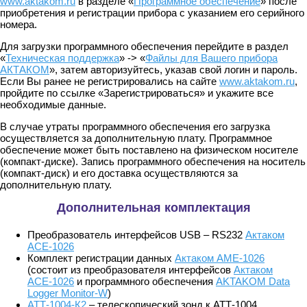
www.aktakom.ru
в разделе «
Программное обеспечение
» после
приобретения и регистрации прибора с указанием его серийного
номера.
Для загрузки программного обеспечения перейдите в раздел
«
Техническая поддержка
» -> «
Файлы для Вашего прибора
АКТАКОМ
», затем авторизуйтесь, указав свой логин и пароль.
Если Вы ранее не регистрировались на сайте
www.aktakom.ru
,
пройдите по ссылке «Зарегистрироваться» и укажите все
необходимые данные.
В случае утраты программного обеспечения его загрузка
осуществляется за дополнительную плату. Программное
обеспечение может быть поставлено на физическом носителе
(компакт-диске). Запись программного обеспечения на носитель
(компакт-диск) и его доставка осуществляются за
дополнительную плату.
Дополнительная комплектация
Преобразователь интерфейсов USB – RS232
Актаком
АСЕ-1026
Комплект регистрации данных
Актаком АМЕ-1026
(состоит из преобразователя интерфейсов
Актаком
АСЕ-1026
и программного обеспечения
AKTAKOM Data
Logger Monitor-W
)
АТТ-1004-К2
– телескопический зонд к АТТ-1004