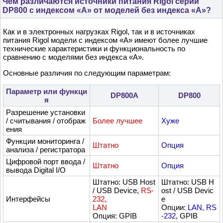
Чем различаются источники питания Rigol серии
DP800 с индексом «A» от моделей без индекса «A»?
Как и в электронных нагрузках Rigol, так и в источниках
питания Rigol модели с индексом «A» имеют более лучшие
технические характеристики и функциональность по
сравнению с моделями без индекса «A».
Основные различия по следующим параметрам:
Параметр или функци
DP800A
DP800
я
Разрешение установки
/ считывания / отображ
Более лучшее
Хуже
ения
Функции мониторинга /
Штатно
Опция
анализа / регистратора
Цифровой порт ввода /
Штатно
Опция
вывода Digital I/O
Штатно: USB Host
Штатно: USB H
/ USB Device,
RS-
ost / USB Devic
Интерфейсы
232,
e
LAN
Опции:
LAN, RS
Опция: GPIB
-232
, GPIB