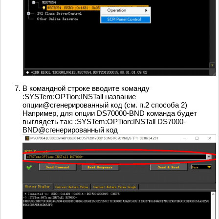
В командной строке вводите команду
:SYSTem:OPTion:INSTall название
опции@сгенерированный код (см. п.2 способа 2)
Например, для опции DS70000-BND команда будет
выглядеть так: :SYSTem:OPTion:INSTall DS7000-
BND@сгенерированный код