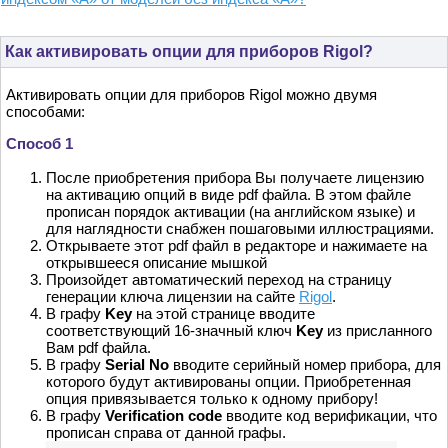
Как активировать опции для приборов Rigol?
Активировать опции для приборов Rigol можно двумя
способами:
Способ 1
После приобретения прибора Вы получаете лицензию
на активацию опций в виде pdf файла. В этом файле
прописан порядок активации (на английском языке) и
для наглядности снабжен пошаговыми иллюстрациями.
Открываете этот pdf файл в редакторе и нажимаете на
открывшееся описание мышкой
Произойдет автоматический переход на страницу
генерации ключа лицензии на сайте
Rigol
.
В графу
Key
на этой странице вводите
соответствующий 16-значный ключ
Key
из присланного
Вам pdf файла.
В графу
Serial No
вводите серийный номер прибора, для
которого будут активированы опции. Приобретенная
опция привязывается только к одному прибору!
В графу
Verification code
вводите код верификации, что
прописан справа от данной графы.