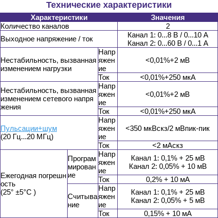
Технические характеристики
Характеристики
Значения
Количество каналов
2
Канал 1: 0...8 В / 0...10 А
Выходное напряжение / ток
Канал 2: 0...60 В / 0...1 А
Напр
Нестабильность, вызванная
яжен
<0,01%+2 мВ
изменением нагрузки
ие
Ток
<0,01%+250 мкА
Напр
Нестабильность, вызванная
яжен
<0,01%+2 мВ
изменением сетевого напря
ие
жения
Ток
<0,01%+250 мкА
Напр
Пульсации+шум
яжен
<350 мкВскз/2 мВпик-пик
(20 Гц...20 МГц)
ие
Ток
<2 мАскз
Напр
Канал 1: 0,1% + 25 мВ
Програм
яжен
Канал 2: 0,05% + 10 мВ
мирован
ие
ие
Ежегодная погрешн
Ток
0,2% + 10 мА
ость
Напр
(25° ±5°C )
Канал 1: 0,1% + 25 мВ
Считыва
яжен
Канал 2: 0,05% + 5 мВ
ние
ие
Ток
0,15% + 10 мА