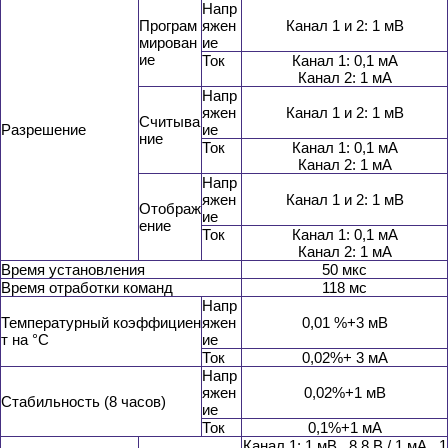
Напр
Програм
яжен
Канал 1 и 2: 1 мВ
мирован
ие
ие
Ток
Канал 1: 0,1 мА
Канал 2: 1 мА
Напр
яжен
Канал 1 и 2: 1 мВ
Считыва
Разрешение
ие
ние
Ток
Канал 1: 0,1 мА
Канал 2: 1 мА
Напр
яжен
Канал 1 и 2: 1 мВ
Отображ
ие
ение
Ток
Канал 1: 0,1 мА
Канал 2: 1 мА
Время установления
50 мкс
Время отработки команд
118 мс
Напр
Температурный коэффициен
яжен
0,01 %+3 мВ
т на °C
ие
Ток
0,02%+ 3 мA
Напр
яжен
0,02%+1 мВ
Стабильность (8 часов)
ие
Ток
0,1%+1 мА
Канал 1: 1 мВ...8,8 В / 1 мА...1