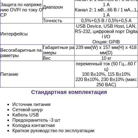
Защита по напряже
1 A
Диапазон
нию OVP/ по току O
Канал 2: 1 мВ...66 В / 1 мА...1,
CP
1 A
Точность
0,5%+0,5 В / 0,5%+0,5 A
USB Device, USB Host, LAN,
RS-232, цифровой порт Digita
Интерфейсы
l I/O
Опция: GPIB
Габаритные ра
239 мм(W) x 157 мм(H) x 418
Весогабаритные па
змеры
мм(D)
раметры
Вес
10 кг
переменный ток (50 Гц...60 Г
ц)
Питание
100 В±10%, 115 В±10%
220 В±10%, 230 В±10% (макс
250 ВAC)
Стандартная комплектация
Источник питания
Сетевой шнур
Кабель USB
Предохранитель -3 шт
Колодка контактная
Краткое руководство по эксплуатации