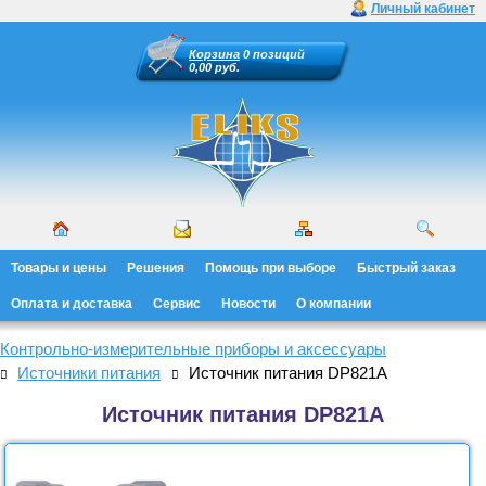
Личный кабинет
Корзина
0 позиций
0,00 руб.
Товары и цены
Решения
Помощь при выборе
Быстрый заказ
Оплата и доставка
Сервис
Новости
О компании
Контрольно-измерительные приборы и аксессуары
Источники питания
Источник питания DP821A
Источник питания DP821A