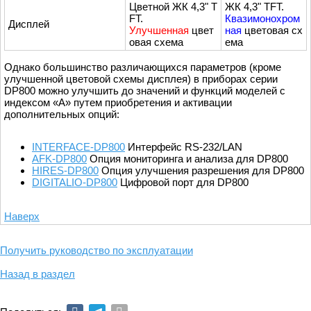
Цветной ЖК 4,3" T
ЖК 4,3" TFT.
FT.
Квазимонохром
Дисплей
Улучшенная
цвет
ная
цветовая сх
овая схема
ема
Однако большинство различающихся параметров (кроме
улучшенной цветовой схемы дисплея) в приборах серии
DP800 можно улучшить до значений и функций моделей с
индексом «A» путем приобретения и активации
дополнительных опций:
INTERFACE-DP800
Интерфейс RS-232/LAN
AFK-DP800
Опция мониторинга и анализа для DP800
HIRES-DP800
Опция улучшения разрешения для DP800
DIGITALIO-DP800
Цифровой порт для DP800
Наверх
Получить руководство по эксплуатации
Назад в раздел