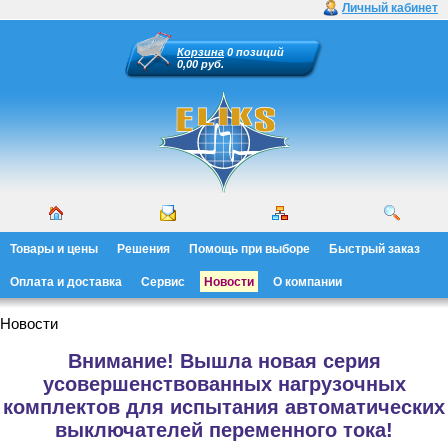
Личный кабинет
Корзина
0 позиций
0,00 руб.
Товары и цены
Решения
Помощь при выборе
Быстрый заказ
Оплата и доставка
Сервис
Новости
О компании
Новости
Внимание! Вышла новая серия
усовершенствованных нагрузочных
комплектов для испытания автоматических
выключателей переменного тока!