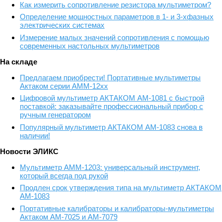
Как измерить сопротивление резистора мультиметром?
Определение мощностных параметров в 1- и 3-хфазных
электрических системах
Измерение малых значений сопротивления с помощью
современных настольных мультиметров
На складе
Предлагаем приобрести! Портативные мультиметры
Актаком серии АММ-12хх
Цифровой мультиметр АКТАКОМ АМ-1081 с быстрой
поставкой: заказывайте профессиональный прибор с
ручным генератором
Популярный мультиметр АКТАКОМ АМ-1083 снова в
наличии!
Новости ЭЛИКС
Мультиметр АММ-1203: универсальный инструмент,
который всегда под рукой
Продлен срок утверждения типа на мультиметр АКТАКОМ
АМ-1083
Портативные калибраторы и калибраторы-мультиметры
Актаком АМ-7025 и АМ-7079