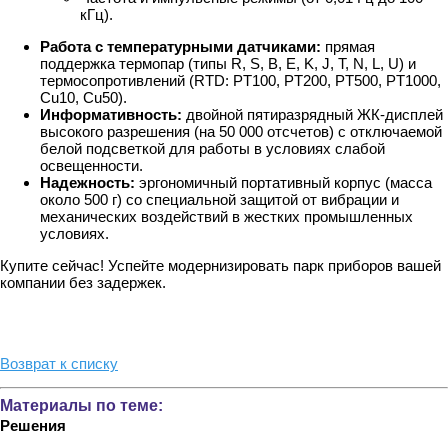
кГц).
Работа с температурными датчиками:
прямая
поддержка термопар (типы R, S, B, E, K, J, T, N, L, U) и
термосопротивлений (RTD: PT100, PT200, PT500, PT1000,
Cu10, Cu50).
Информативность:
двойной пятиразрядный ЖК-дисплей
высокого разрешения (на 50 000 отсчетов) с отключаемой
белой подсветкой для работы в условиях слабой
освещенности.
Надежность:
эргономичный портативный корпус (масса
около 500 г) со специальной защитой от вибрации и
механических воздействий в жестких промышленных
условиях.
Купите сейчас! Успейте модернизировать парк приборов вашей
компании без задержек.
Возврат к списку
Материалы по теме:
Решения