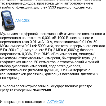
тестирование диодов, прозвонка цепи, автоотключенние
(вкл\откл функции), дисплей 3999 единиц с подсветкой.
АМ-1038
Мультиметр цифровой прецизионный: измерение постоянного и
переменного напряжения 0,001 мВ-1000 В, постоянного и
переменного тока 0,01 мкА-10 А, сопротивления 0,01 Ом-50
МОм, ёмкости 0,01 нФ-5000 мкФ, частота непрерывного сигнала
5 Гц-200 кГц / импульсного 5 Гц-2 МГц (0,006%); базовая
погрешность 0,03%, True RMS, dBm измерения, минимум/
максимум, относительные измереня, быстродействующая
графическая шкала: 50 сегментов, автоматический и ручной
выбор диапазона измерений, подсветка дисплея,
автоотключение (вкл\откл функции), USB-интерфейс с
гальванической развязкой, фиксация показаний. Дисплей 50
000 единиц.
Приборы зарегистрированы в Государственном реестре
средств измерений
№40299-08.
Информация о поставщике:
АКТАКОМ