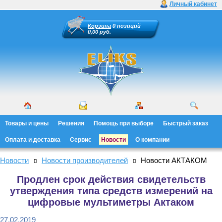
Личный кабинет
Корзина
0 позиций
0,00 руб.
Товары и цены
Решения
Помощь при выборе
Быстрый заказ
Оплата и доставка
Сервис
Новости
О компании
Новости
Новости производителей
Новости АКТАКОМ
Продлен срок действия свидетельств
утверждения типа средств измерений на
цифровые мультиметры Актаком
27.02.2019