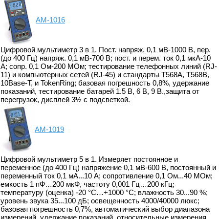
АМ-1016
Цифровой мультиметр 3 в 1. Пост. напряж. 0,1 мВ-1000 В, пер.
(до 400 Гц) напряж. 0,1 мВ-700 В; пост. и перем. ток 0,1 мкА-10
А; сопр. 0,1 Ом-200 МОм; тестирование телефонных линий (RJ-
11) и компьютерных сетей (RJ-45) и стандарты T568A, T568B,
10Base-T, и TokenRing; базовая погрешность 0,8%, удержание
показаний, тестирование батарей 1.5 В, 6 В, 9 В.,защита от
перегрузок, дисплей 3½ с подсветкой.
АМ-1019
Цифровой мультиметр 5 в 1. Измеряет постоянное и
переменное (до 400 Гц) напряжение 0,1 мВ-600 В, постоянный и
переменный ток 0,1 мА...10 А; сопротивление 0,1 Ом...40 МОм;
емкость 1 пФ…200 мкФ, частоту 0,001 Гц…200 кГц;
температуру (оценка) -20 °C…+1000 °C; влажность 30...90 %;
уровень звука 35...100 дБ; освещенность 4000/40000 люкс;
базовая погрешность 0,7%, автоматический выбор диапазона
измерений, удержание показаний, относительные измерения,