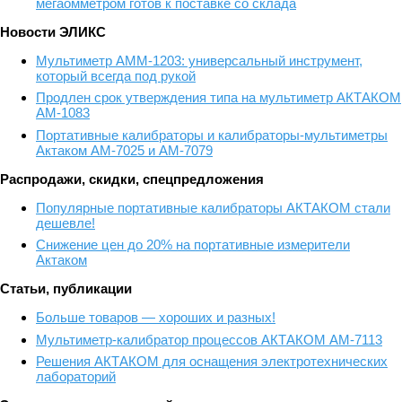
мегаомметром готов к поставке со склада
Новости ЭЛИКС
Мультиметр АММ-1203: универсальный инструмент,
который всегда под рукой
Продлен срок утверждения типа на мультиметр АКТАКОМ
АМ-1083
Портативные калибраторы и калибраторы-мультиметры
Актаком АМ-7025 и АМ-7079
Распродажи, скидки, спецпредложения
Популярные портативные калибраторы АКТАКОМ стали
дешевле!
Снижение цен до 20% на портативные измерители
Актаком
Статьи, публикации
Больше товаров — хороших и разных!
Мультиметр-калибратор процессов АКТАКОМ АМ-7113
Решения АКТАКОМ для оснащения электротехнических
лабораторий