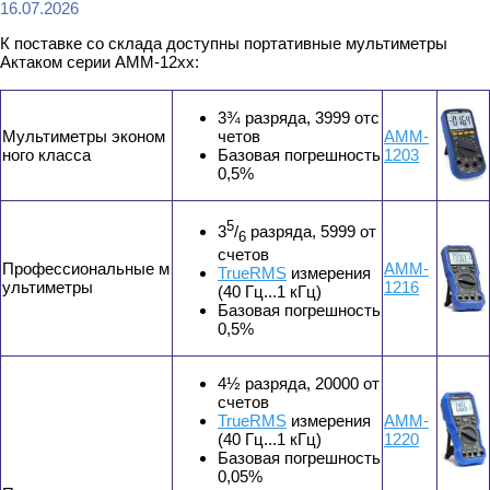
16.07.2026
К поставке со склада доступны портативные мультиметры
Актаком серии АММ-12хх:
3¾ разряда, 3999 отс
Мультиметры эконом
четов
АММ-
ного класса
Базовая погрешность
1203
0,5%
5
3
/
разряда, 5999 от
6
счетов
Профессиональные м
АММ-
TrueRMS
измерения
ультиметры
1216
(40 Гц...1 кГц)
Базовая погрешность
0,5%
4½ разряда, 20000 от
счетов
TrueRMS
измерения
АММ-
(40 Гц...1 кГц)
1220
Базовая погрешность
0,05%