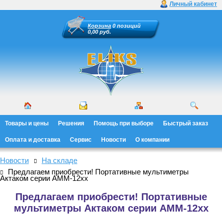
Личный кабинет
Корзина
0 позиций
0,00 руб.
Товары и цены
Решения
Помощь при выборе
Быстрый заказ
Оплата и доставка
Сервис
Новости
О компании
Новости
На складе
Предлагаем приобрести! Портативные мультиметры
Актаком серии АММ-12хх
Предлагаем приобрести! Портативные
мультиметры Актаком серии АММ-12хх