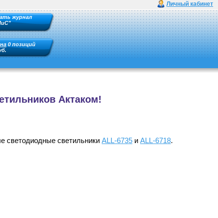
Личный кабинет
ать журнал
ПиС"
на
0 позиций
уб.
етильников Актаком!
ые светодиодные светильники
ALL-6735
и
ALL-6718
.