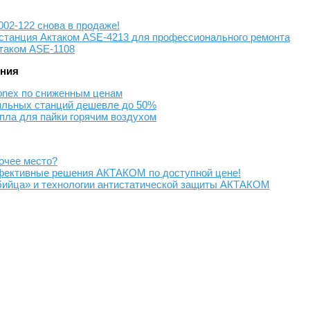
02-122 снова в продаже!
станция Актаком ASE-4213 для профессионального ремонта
таком ASE-1108
ения
onex по сниженным ценам
яльных станций дешевле до 50%
пла для пайки горячим воздухом
очее место?
фективные решения АКТАКОМ по доступной цене!
бийца» и технологии антистатической защиты АКТАКОМ