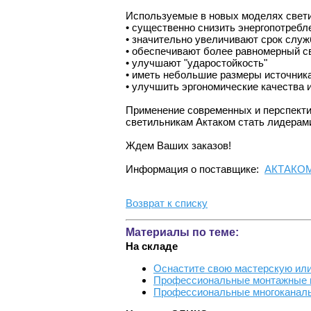
Используемые в новых моделях свет
• существенно снизить энергопотребл
• значительно увеличивают срок слу
• обеспечивают более равномерный св
• улучшают "ударостойкость"
• иметь небольшие размеры источник
• улучшить эргономические качества 
Применение современных и перспекти
светильникам Актаком стать лидерами
Ждем Ваших заказов!
Информация о поставщике:
АКТАКО
Возврат к списку
Материалы по теме:
На складе
Оснастите свою мастерскую ил
Профессиональные монтажные п
Профессиональные многоканаль