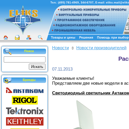
Тел.:
(495) 781-4969
,
344-6707
, E-mail:
eliks.mail@eliks
Товары и цены
Решения
Помощь при выбор
Новости
Новости производителей
Поиск
Рас
07.11.2013
Уважаемые клиенты!
Бренды
Представляем две новые модели в ас
Светодиодный светильник Актако