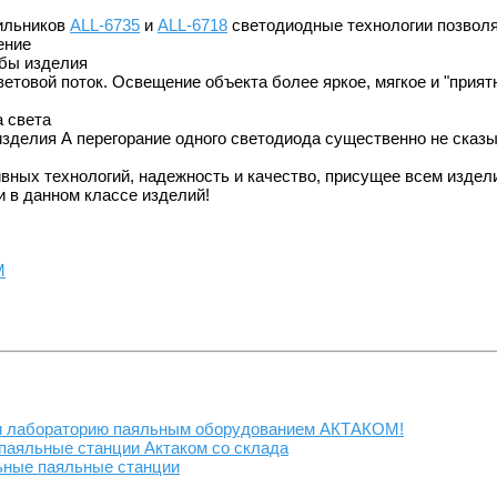
ильников
ALL-6735
и
ALL-6718
светодиодные технологии позвол
ение
жбы изделия
етовой поток. Освещение объекта более яркое, мягкое и "приятн
а света
изделия А перегорание одного светодиода существенно не сказ
вных технологий, надежность и качество, присущее всем издел
 в данном классе изделий!
М
и лабораторию паяльным оборудованием АКТАКОМ!
аяльные станции Актаком со склада
ные паяльные станции