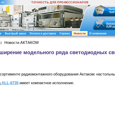
.ru
ТОЧНОСТЬ ДЛЯ ПРОФЕССИОНАЛОВ
Чит
"КИ
Корзи
0,00 р
е
Быстрый заказ
Оплата и доставка
Сервис
Новости
О компании
Новости АКТАКОМ
ширение модельного ряда светодиодных св
сортименте радиомонтажного оборудования Актаком: настольн
м
ALL-6735
имеет компактное исполнение.