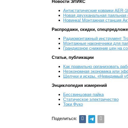
Новости ЭЛИКС
Антистатические коврики AER-10
Новая двухканальная паяльная 
Новинка! Монтажная станция Ак
Распродажи, скидки, спецпредлож
Радиомонтажный инструмент Tr
Монтажные наконечники для па
Грандиозное снижение цен на со
Статьи, публикации
Как правильно организовать раб
Неэкономная экономика или эф
Щелчки и искры. «Невидимый у
Энциклопедия измерений
Бессвинцовая пайка
Статическое электричество
Токи Фуко
Поделиться: