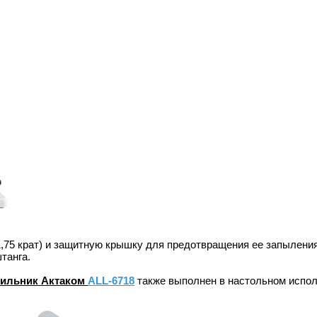
1,75 крат) и защитную крышку для предотвращения ее запылени
танга.
ильник Актако
м
ALL-6718
также выполнен в настольном исполн