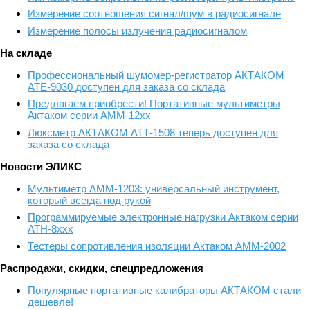
Измерение соотношения сигнал/шум в радиосигнале
Измерение полосы излучения радиосигналом
На складе
Профессиональный шумомер-регистратор АКТАКОМ
АТЕ-9030 доступен для заказа со склада
Предлагаем приобрести! Портативные мультиметры
Актаком серии АММ-12хх
Люксметр АКТАКОМ АТТ-1508 теперь доступен для
заказа со склада
Новости ЭЛИКС
Мультиметр АММ-1203: универсальный инструмент,
который всегда под рукой
Программируемые электронные нагрузки Актаком серии
АТН-8ххх
Тестеры сопротивления изоляции Актаком АММ-2002
Распродажи, скидки, спецпредложения
Популярные портативные калибраторы АКТАКОМ стали
дешевле!