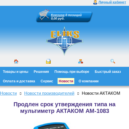
Личный кабинет
Корзина
0 позиций
0,00 руб.
Товары и цены
Решения
Помощь при выборе
Быстрый заказ
Оплата и доставка
Сервис
Новости
О компании
Новости
Новости производителей
Новости АКТАКОМ
Продлен срок утверждения типа на
мультиметр АКТАКОМ АМ-1083