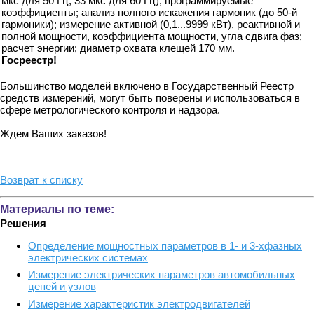
мкс для 50 Гц, 33 мкс для 60 Гц), программируемые
коэффициенты; анализ полного искажения гармоник (до 50-й
гармоники); измерение активной (0,1...9999 кВт), реактивной и
полной мощности, коэффициента мощности, угла сдвига фаз;
расчет энергии; диаметр охвата клещей 170 мм.
Госреестр!
Большинство моделей включено в Государственный Реестр
средств измерений, могут быть поверены и использоваться в
сфере метрологического контроля и надзора.
Ждем Ваших заказов!
Возврат к списку
Материалы по теме:
Решения
Определение мощностных параметров в 1- и 3-хфазных
электрических системах
Измерение электрических параметров автомобильных
цепей и узлов
Измерение характеристик электродвигателей