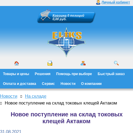
Личный кабинет
Корзина
0 позиций
0,00 руб.
Товары и цены
Решения
Помощь при выборе
Быстрый заказ
Оплата и доставка
Сервис
Новости
О компании
Новости
На складе
Новое поступление на склад токовых клещей Актаком
Новое поступление на склад токовых
клещей Актаком
31.08.2021