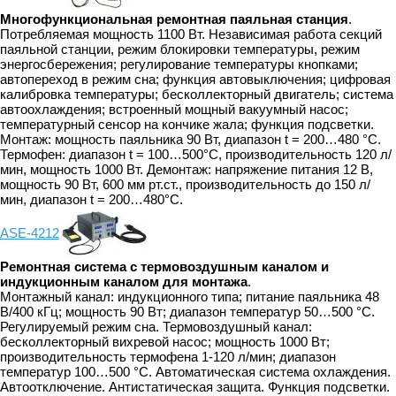
Многофункциональная ремонтная паяльная станция
.
Потребляемая мощность 1100 Вт. Независимая работа секций
паяльной станции, режим блокировки температуры, режим
энергосбережения; регулирование температуры кнопками;
автопереход в режим сна; функция автовыключения; цифровая
калибровка температуры; бесколлекторный двигатель; система
автоохлаждения; встроенный мощный вакуумный насос;
температурный сенсор на кончике жала; функция подсветки.
Монтаж: мощность паяльника 90 Вт, диапазон t = 200…480 °С.
Термофен: диапазон t = 100…500°С, производительность 120 л/
мин, мощность 1000 Вт. Демонтаж: напряжение питания 12 В,
мощность 90 Вт, 600 мм рт.ст., производительность до 150 л/
мин, диапазон t = 200…480°С.
ASE-4212
Ремонтная система с термовоздушным каналом и
индукционным каналом для монтажа
.
Монтажный канал: индукционного типа; питание паяльника 48
В/400 кГц; мощность 90 Вт; диапазон температур 50…500 °C.
Регулируемый режим сна. Термовоздушный канал:
бесколлекторный вихревой насос; мощность 1000 Вт;
производительность термофена 1-120 л/мин; диапазон
температур 100…500 °C. Автоматическая система охлаждения.
Автоотключение. Антистатическая защита. Функция подсветки.