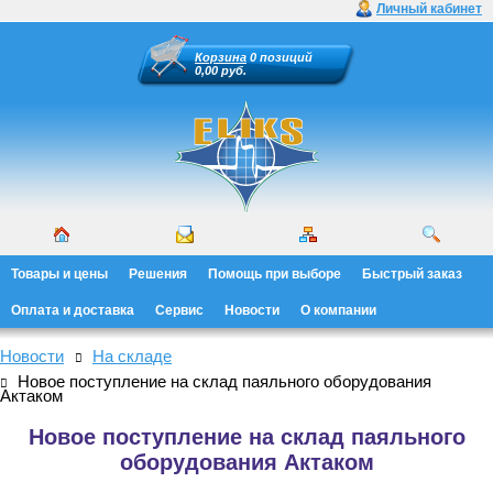
Личный кабинет
Корзина
0 позиций
0,00 руб.
Товары и цены
Решения
Помощь при выборе
Быстрый заказ
Оплата и доставка
Сервис
Новости
О компании
Новости
На складе
Новое поступление на склад паяльного оборудования
Актаком
Новое поступление на склад паяльного
оборудования Актаком