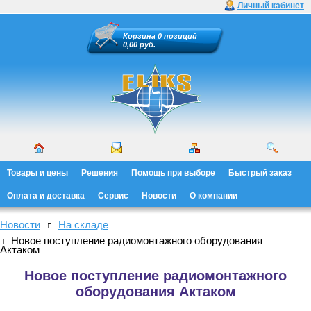
Личный кабинет
Корзина
0 позиций
0,00 руб.
Товары и цены
Решения
Помощь при выборе
Быстрый заказ
Оплата и доставка
Сервис
Новости
О компании
Новости
На складе
Новое поступление радиомонтажного оборудования
Актаком
Новое поступление радиомонтажного
оборудования Актаком