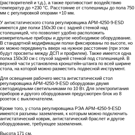
(растворителей и т.д.), а также противостоит воздействию
температур до +230 °C. Расстояние от столешницы до пола 750
мм с регулировкой опорами +10 мм.
У антистатического стола регулировщика АРМ-4250-9-ESD
имеются две полки 150х30 см с задней стенкой над
столешницей, что позволяет удобно расположить
измерительные приборы и другое необходимое оборудование.
В стандартной модификации полки фиксированы по высоте, но
их можно передвинуть вверх на нужное расстояние (при этом
будут просветы между ДСП и профилем). Также имеется одна
полка 150х30 см с глухой задней стенкой под столешницей. В
верхней части установлена кронштейн-штанга по всей ширине
стола, на которой можно разместить подвесной инструмент.
Для освещения рабочего места антистатический стол
регулировщика АРМ-4250-9-ESD оборудован двумя
светодиодными светильниками по 10 Вт. Для электропитания
приборов и другого оборудования предусмотрен блок из 8
розеток с выключателем.
Кроме того, у стола регулировщика РЭА АРМ-4250-9-ESD
имеются разъемы заземления, к которым можно подключить
антистатический коврик, антистатический браслет и другое
оборудование, требующее заземления.
Высота 171 см.