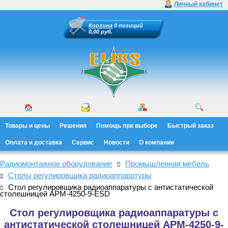
Личный кабинет
Корзина
0 позиций
0,00 руб.
Товары и цены
Решения
Помощь при выборе
Быстрый заказ
Оплата и доставка
Сервис
Новости
О компании
Радиомонтажное оборудование
Промышленная мебель
Столы регулировщика радиоаппаратуры
Стол регулировщика радиоаппаратуры с антистатической
столешницей АРМ-4250-9-ESD
Стол регулировщика радиоаппаратуры с
антистатической столешницей АРМ-4250-9-